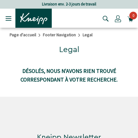
Passer au contenu principal
Passer au contenu du pied de page
Livraison env. 2-3 jours de travail
0
Login
Page d'accueil
Footer Navigation
Legal
Legal
DÉSOLÉS, NOUS N'AVONS RIEN TROUVÉ
CORRESPONDANT À VOTRE RECHERCHE.
Kneipp Newsletter