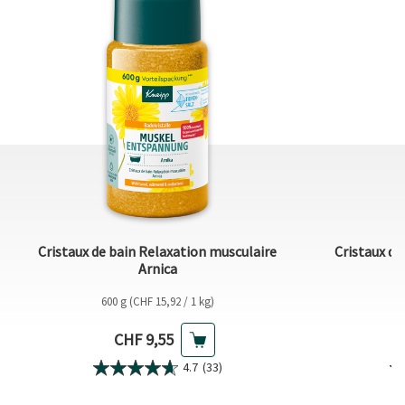
Cristaux de bain Relaxation musculaire
Cristaux de
Arnica
600 g (CHF 15,92 / 1 kg)
6
Prix actuel
CHF 9,55
4.7
(33)