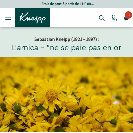
Passer au contenu principal
Passer au contenu du pied de page
Frais de port à partir de CHF 80.‒
0
Login
Sebastian Kneipp (1821 - 1897) :
L'arnica - "ne se paie pas en or