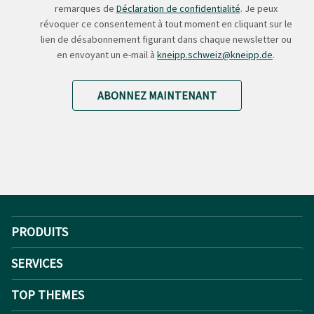
remarques de
Déclaration de confidentialité
. Je peux
révoquer ce consentement à tout moment en cliquant sur le
lien de désabonnement figurant dans chaque newsletter ou
en envoyant un e-mail à
kneipp.schweiz@kneipp.de
.
ABONNEZ MAINTENANT
PRODUITS
SERVICES
TOP THEMES