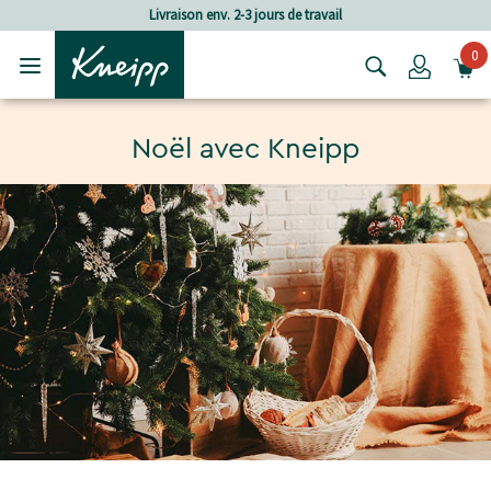
Passer au contenu principal
Passer au contenu du pied de page
Livraison env. 2-3 jours de travail
0
Login
Noël avec Kneipp