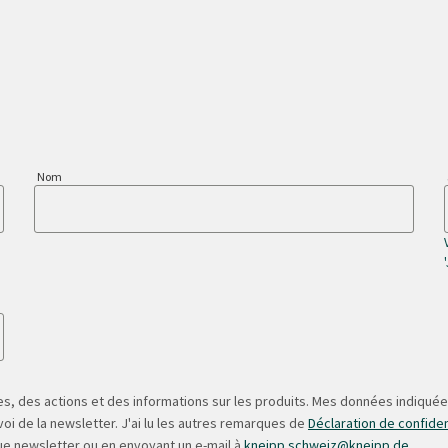
Nom
s, des actions et des informations sur les produits. Mes données indiquées
oi de la newsletter. J'ai lu les autres remarques de
Déclaration de confiden
ue newsletter ou en envoyant un e-mail à
kneipp.schweiz@kneipp.de
.