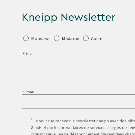
Kneipp Newsletter
Salutation
Monsieur
Madame
Autre
Prénom
Email
*
Je souhaite recevoir la newsletter Kneipp avec des offre
GmbH et par les prestataires de services chargés de l'env
cliquant sur le lien de désabonnement figurant dans chaq