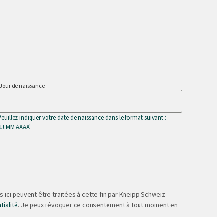
Jour de naissance
Veuillez indiquer votre date de naissance dans le format suivant :
'JJ.MM.AAAA'
 ici peuvent être traitées à cette fin par Kneipp Schweiz
tialité
. Je peux révoquer ce consentement à tout moment en