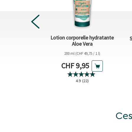
Lotion corporelle hydratante
Joie de vivre
Aloe Vera
HF 43,00 / 1 l)
200 ml (CHF 49,75 / 1 l)
actuel
Prix actuel
2,15
CHF 9,95
.8
(164)
4.9
(22)
Ces