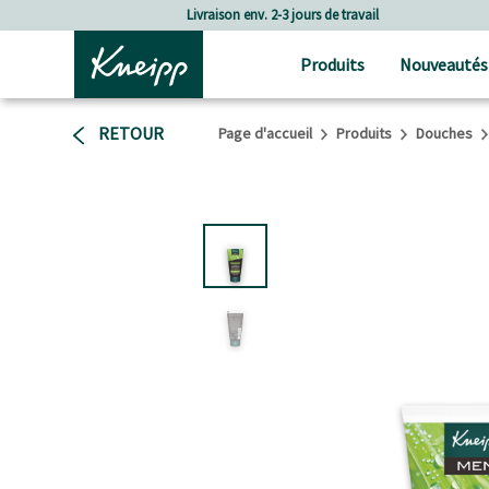
Passer au contenu principal
Passer au contenu du pied de page
 de travail
Frais de port à partir de CHF 80.‒
Produits
Nouveautés
RETOUR
Page d'accueil
Produits
Douches