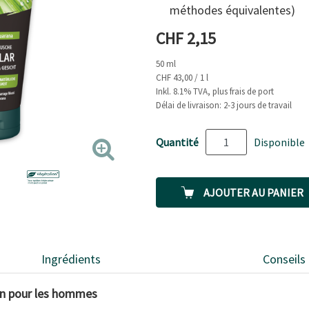
moyenne.
méthodes équivalentes)
Read
6
Prix actuel
CHF 2,15
Reviews.
Lien
sur
50 ml
la
CHF 43,00 / 1 l
même
Inkl. 8.1% TVA, plus frais de port
page.
Délai de livraison: 2-3 jours de travail
Quantité
Disponible
AJOUTER AU PANIER
Ingrédients
Conseils
oin pour les hommes