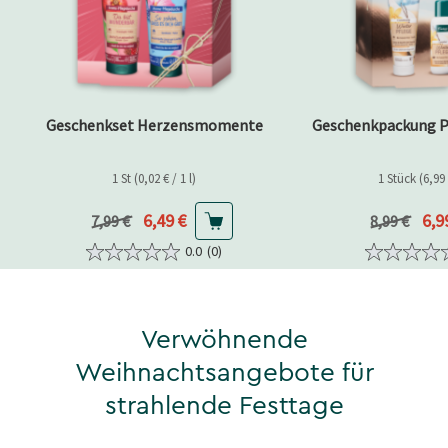
Geschenkset Herzensmomente
Geschenkpackung 
1 St (0,02 € / 1 l)
1 Stück (6,99 
Aktueller Preis
Akt
6,49 €
6,9
Vorheriger Preis
Vorheriger 
7,99 €
8,99 €
0.0
(0)
Verwöhnende
Weihnachtsangebote für
strahlende Festtage