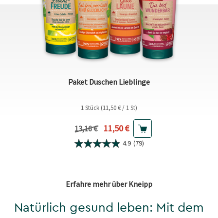
Paket Duschen Lieblinge
1 Stück (11,50 € / 1 St)
Aktueller Preis
11,50 €
Vorheriger Preis
13,16 €
4.9
(79)
Erfahre mehr über Kneipp
Natürlich gesund leben: Mit dem