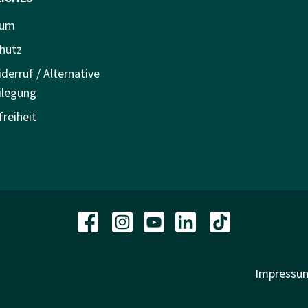
sum
hutz
derruf / Alternative
ilegung
freiheit
Impressu