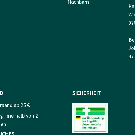
Nachbarn
Kn
Wi
97
Be
Jo
97
D
SICHERHEIT
rsand ab 25 €
g innerhalb von 2
gen
ICHES