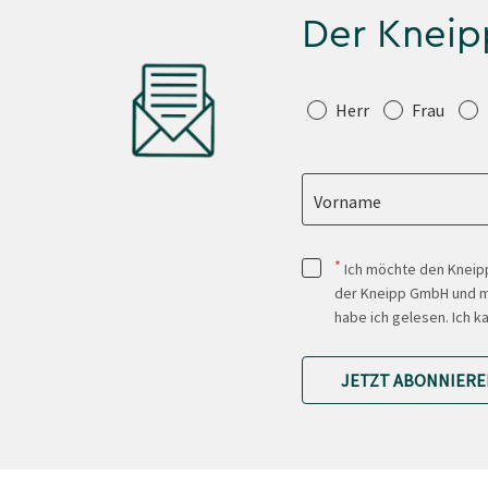
Der Kneip
Anrede
Herr
Frau
Vorname
*
Ich möchte den Kneipp
der Kneipp GmbH und mi
habe ich gelesen. Ich k
JETZT ABONNIERE