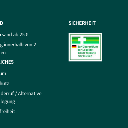
D
SICHERHEIT
rsand ab 25 €
g innerhalb von 2
gen
ICHES
sum
hutz
derruf / Alternative
ilegung
freiheit