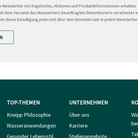
-Newsletter mit Angeboten, Aktionen und Produktinformationen erhalten
t dem Versand des Newsletters beauftragten Dienstleistern verarbeitet w
ann diese Einwilligung jederzeit über den Abmelde-Link in jedem Newsletter
N
TOP-THEMEN
UNTERNEHMEN
KO
Kneipp Philosophie
Über uns
Wi
be
Wasseranwendungen
Karriere
Tel
Gesunder Lebensstil
Stellenangebote