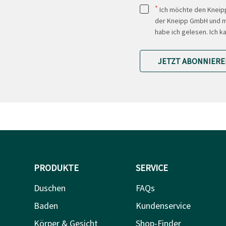
*
Ich möchte den Kneipp
der Kneipp GmbH und mi
habe ich gelesen. Ich k
JETZT ABONNIERE
PRODUKTE
SERVICE
Duschen
FAQs
Baden
Kundenservice
Körper & Gesicht
Shop-Finder