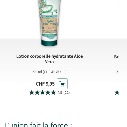
Lotion corporelle hydratante Aloe
Bodylo
Vera
200 ml (CHF 49,75 / 1 l)
200 ml 
Prix actuel
Pri
CHF 9,95
CH
4.9
(22)
L'union fait la force :