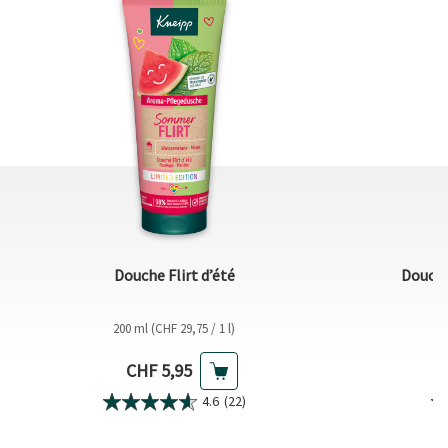
Douche Flirt dʼété
Douche
200 ml (CHF 29,75 / 1 l)
2
Prix actuel
CHF 5,95
4.6
(22)