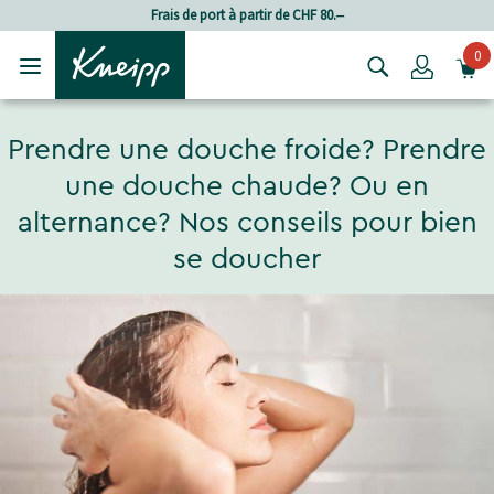
Passer au contenu principal
Passer au contenu du pied de page
Frais de port à partir de CHF 80.‒
0
Login
Prendre une douche froide? Prendre
une douche chaude? Ou en
alternance? Nos conseils pour bien
se doucher