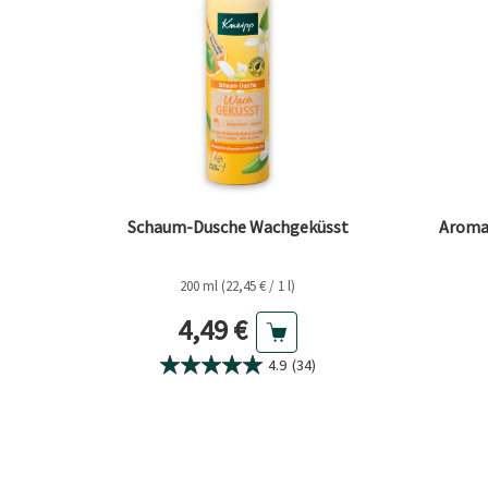
Schaum-Dusche Wachgeküsst
Aroma
200 ml (22,45 € / 1 l)
Aktueller Preis
4,49 €
4.9
(34)