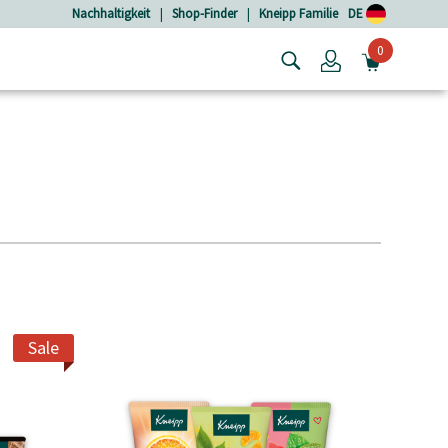
Nachhaltigkeit
|
Shop-Finder
|
Kneipp Familie
DE
0
Login
MINIW
Sale