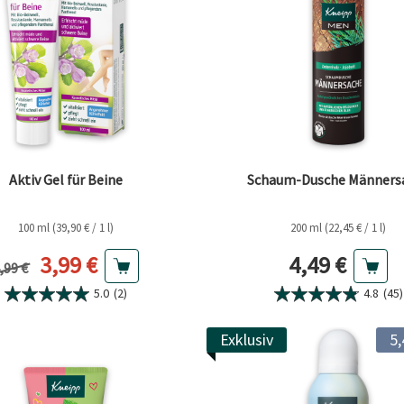
Aktiv Gel für Beine
Schaum-Dusche Männers
100 ml (39,90 € / 1 l)
200 ml (22,45 € / 1 l)
Aktueller Preis
Aktueller Pr
3,99 €
4,49 €
orheriger Preis
,99 €
5.0
(2)
4.8
(45)
Exklusiv
5,