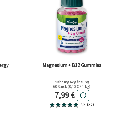
ergy
Magnesium + B12 Gummies
Nahrungsergänzung
60 Stück (0,13 € / 1 kg)
eis
Aktueller Preis
7,99 €
4.8
(32)