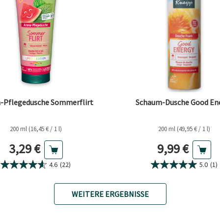
-Pflegedusche Sommerflirt
Schaum-Dusche Good En
200 ml (16,45 € / 1 l)
200 ml (49,95 € / 1 l)
Aktueller Preis
Aktueller Pr
3,29 €
9,99 €
4.6
(22)
5.0
(1)
WEITERE ERGEBNISSE