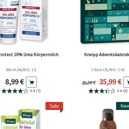
rotect 10% Urea Körpermilch
Kneipp Adventskalend
200 ml (44,95 € / 1 l)
1 Stück (35,99 € / 1 St)
Aktueller Preis
Aktueller 
8,99 €
35,99 €
Vorheriger Preis
49,99 €
3.9
(7)
3.4
(5)
Sale
New