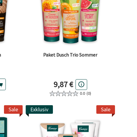
n
Paket Dusch Trio Sommer
Preis
9,87 €
0.0
(0)
Sale
Exklusiv
Sale