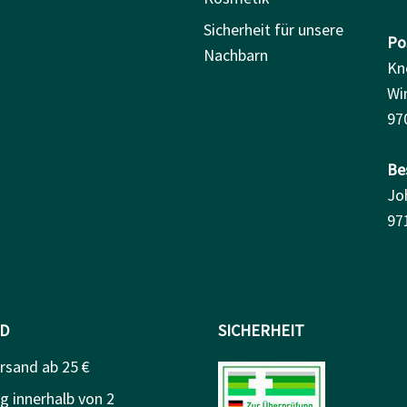
Sicherheit für unsere
Pos
Nachbarn
Kn
Wi
97
Be
Jo
97
D
SICHERHEIT
rsand ab 25 €
g innerhalb von 2