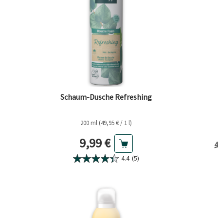
Schaum-Dusche Refreshing
200 ml (49,95 € / 1 l)
Aktueller Preis
9,99 €
V
4
4.4
(5)