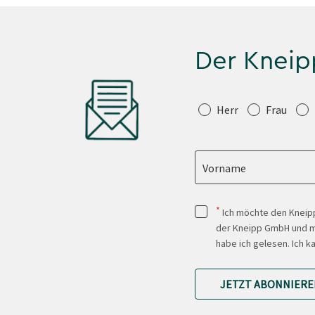
Der Kneip
Anrede
Herr
Frau
Vorname
*
Ich möchte den Kneipp
der Kneipp GmbH und mi
habe ich gelesen. Ich k
JETZT ABONNIERE