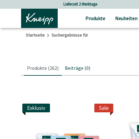
Skip to main content
Skip to footer content
Versandkostenfrei ab 25 € Bestellwert
Produkte
Neuheiten
Startseite
Suchergebnisse für
Produkte
(262)
Beiträge
(0)
Exklusiv
Sale