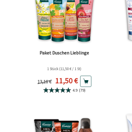
Paket Duschen Lieblinge
1 Stück (11,50 € / 1 St)
Aktueller Preis
11,50 €
Vorheriger Preis
13,16 €
4.9
(79)