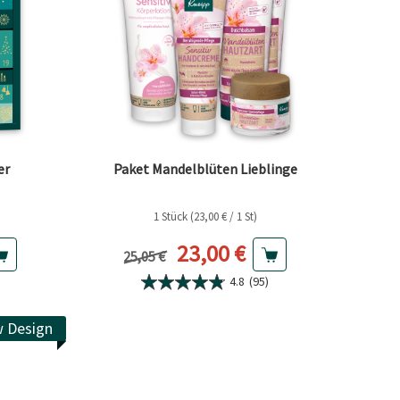
er
Paket Mandelblüten Lieblinge
1 Stück (23,00 € / 1 St)
Preis
Aktueller Preis
23,00 €
Vorheriger Preis
25,05 €
4.8
(95)
 Design