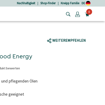
Nachhaltigkeit
|
Shop-Finder
|
Kneipp Familie
DE
0
Login
MINIW
WEITEREMPFEHLEN
ood Energy
dukt bewerten
n und pflegenden Ölen
sche geeignet