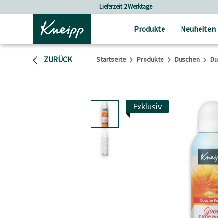
Skip to main content
Skip to footer content
Lieferzeit 2 Werktage
Vers
Produkte
Neuheiten
ZURÜCK
Startseite
Produkte
Duschen
Du
Exklusiv