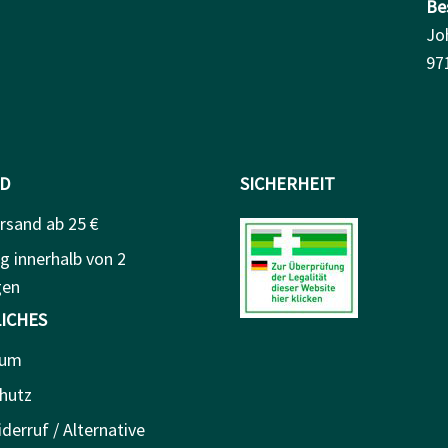
Be
Jo
97
D
SICHERHEIT
rsand ab 25 €
g innerhalb von 2
gen
ICHES
sum
hutz
derruf / Alternative