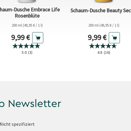
haum-Dusche Embrace Life
Schaum-Dusche Beauty Sec
Rosenblüte
200 ml (49,95 € / 1 l)
200 ml (49,95 € / 1 l)
Aktueller Preis
Aktueller Prei
9,99 €
9,99 €
5.0
(3)
4.8
(16)
p Newsletter
Nicht spezifiziert