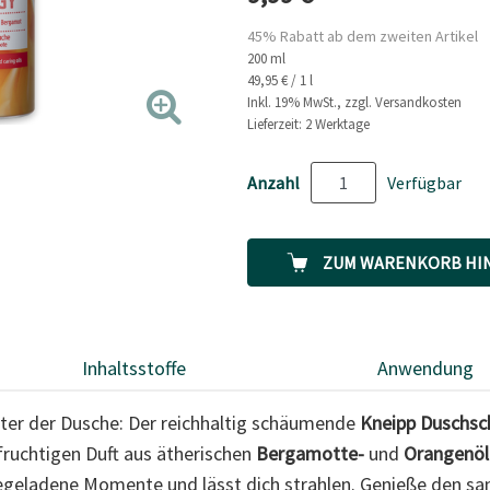
Link
auf
45% Rabatt ab dem zweiten Artikel
derselben
200 ml
Seite.
49,95 € / 1 l
Inkl. 19% MwSt., zzgl. Versandkosten
Lieferzeit: 2 Werktage
Anzahl
Verfügbar
ZUM WARENKORB HI
Inhaltsstoffe
Anwendung
ter der Dusche: Der reichhaltig schäumende
Kneipp Duschs
uchtigen Duft aus ätherischen
Bergamotte-
und
Orangenöl
egeladene Momente und lässt dich strahlen. Genieße den sa