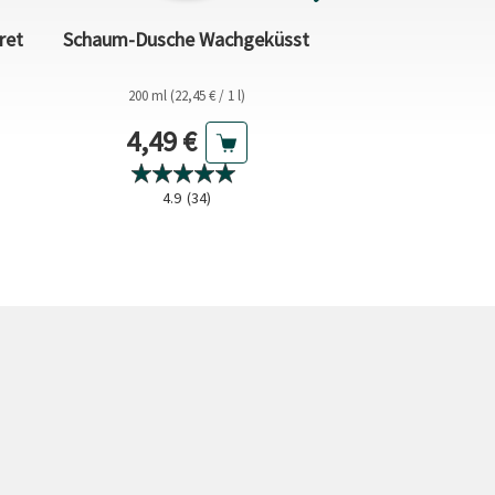
ret
Schaum-Dusche Wachgeküsst
Schaum-Dusche Co
200 ml (22,45 € / 1 l)
200 ml (49,95 
s
Aktueller Preis
Aktuel
4,49 €
9,99 €
4.9
(34)
0.0
(0