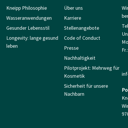
Kneipp Philosophie
Über uns
Wi
be
Wasseranwendungen
Karriere
Tel
Gesunder Lebensstil
Stellenangebote
Un
Longevity: lange gesund
Code of Conduct
Mo.
leben
Presse
Fr.
Nachhaltigkeit
Pilotprojekt: Mehrweg für
in
Kosmetik
Sicherheit für unsere
Pos
Nachbarn
Kn
Wi
97