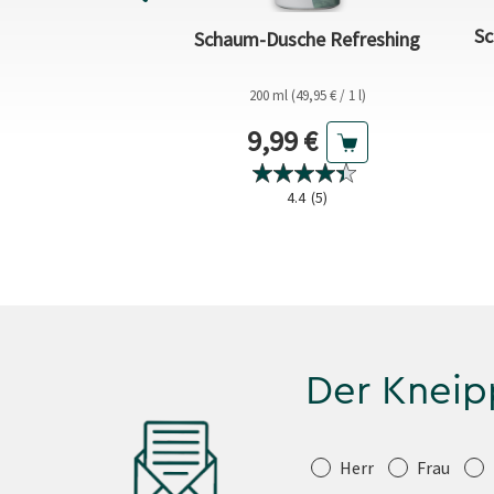
Sc
che Männersache
Schaum-Dusche Refreshing
(22,45 € / 1 l)
200 ml (49,95 € / 1 l)
ueller Preis
Aktueller Preis
9 €
9,99 €
4.8
(45)
4.4
(5)
Der Kneip
Anrede
Herr
Frau