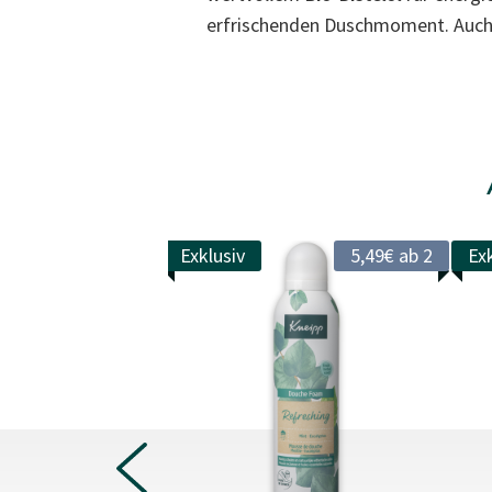
erfrischenden Duschmoment. Auch 
New Design
Exklusiv
5,49€ ab 2
Exk