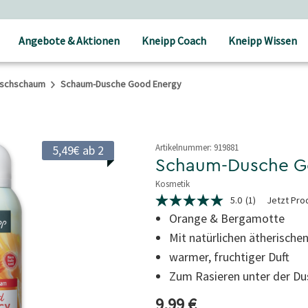
andkostenfrei ab 25 € Bestellwert
Angebote & Aktionen
Kneipp Coach
Kneipp Wissen
schschaum
Schaum-Dusche Good Energy
Artikelnummer:
919881
5,49€ ab 2
Schaum-Dusche G
Kosmetik
3,5 von 5 Sternen
5.0
(1)
Jetzt Pro
5.0
von
Orange & Bergamotte
5
Mit natürlichen ätherische
Sternen,
Durchschnittswert
warmer, fruchtiger Duft
der
Bewertung.
Zum Rasieren unter der Du
Read
a
Aktueller Preis
9,99 €
Review.