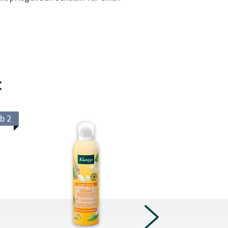
:
b 2
Exklusiv