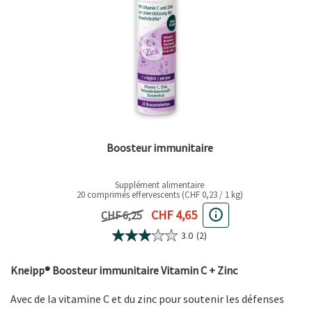
Boosteur immunitaire
Supplément alimentaire
20 comprimés effervescents (CHF 0,23 / 1 kg)
Prix actuel
CHF 4,65
Prix précédent
CHF 6,25
3.0
(2)
Kneipp® Boosteur immunitaire Vitamin C + Zinc
Avec de la vitamine C et du zinc pour soutenir les défenses