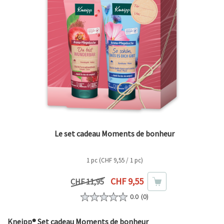
Le set cadeau Moments de bonheur
1 pc (CHF 9,55 / 1 pc)
Prix actuel
CHF 9,55
Prix précédent
CHF 11,95
0.0
(0)
Kneipp® Set cadeau Moments de bonheur