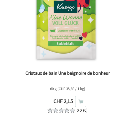
Cristaux de bain Une baignoire de bonheur
60 g (CHF 35,83 / 1 kg)
Prix actuel
CHF 2,15
0.0
(0)