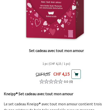
Set cadeau avec tout mon amour
1 pc (CHF 4,15 / 1 pc)
Prix actuel
CHF 4,15
Prix précédent
CHF 5,55
0.0
(0)
Kneipp® Set cadeau avec tout mon amour
Le set cadeau Kneipp® avec tout mon amour contient trois