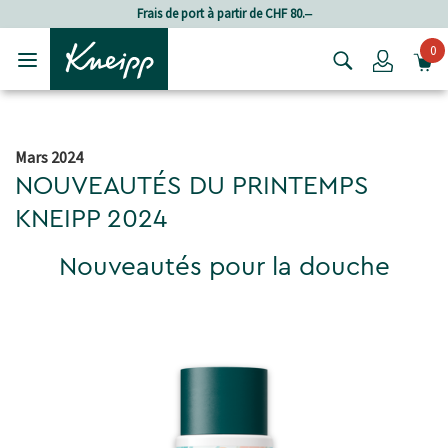
Passer au contenu principal
Passer au contenu du pied de page
Frais de port à partir de CHF 80.‒
0
Login
Mars 2024
NOUVEAUTÉS DU PRINTEMPS
KNEIPP 2024
Nouveautés pour la douche