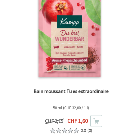
Bain moussant Tu es extraordinaire
50 ml (CHF 32,00 / 1 l)
Prix actuel
CHF 1,60
Prix précédent
CHF 2,15
0.0
(0)