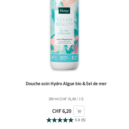
Douche soin Hydro Algue bio & Sel de mer
200 ml (CHF 31,00 / 1 l)
Prix actuel
CHF 6,20
5.0
(5)