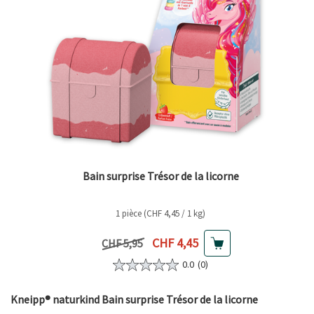
Bain surprise Trésor de la licorne
1 pièce (CHF 4,45 / 1 kg)
Prix actuel
CHF 4,45
Prix précédent
CHF 5,95
0.0
(0)
Kneipp® naturkind Bain surprise Trésor de la licorne