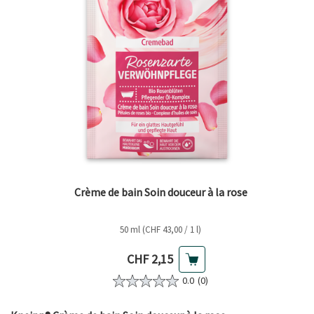
Crème de bain Soin douceur à la rose
50 ml (CHF 43,00 / 1 l)
Prix actuel
CHF 2,15
0.0
(0)