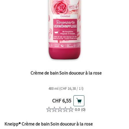
Crème de bain Soin douceur à la rose
400 ml (CHF 16,38 / 1 l)
Prix actuel
CHF 6,55
0.0
(0)
Kneipp® Crème de bain Soin douceur à la rose