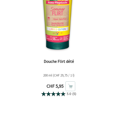
Douche Flirt dété
200 ml (CHF 29,75 / 1 l)
Prix actuel
CHF 5,95
5.0
(5)