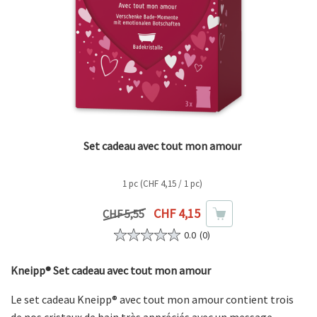
Set cadeau avec tout mon amour
1 pc (CHF 4,15 / 1 pc)
Prix actuel
CHF 4,15
Prix précédent
CHF 5,55
0.0
(0)
Kneipp® Set cadeau avec tout mon amour
Le set cadeau Kneipp® avec tout mon amour contient trois