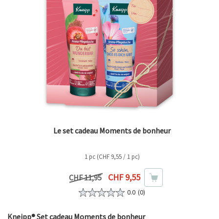
Le set cadeau Moments de bonheur
1 pc (CHF 9,55 / 1 pc)
Prix actuel
CHF 9,55
Prix précédent
CHF 11,95
0.0
(0)
Kneipp® Set cadeau Moments de bonheur