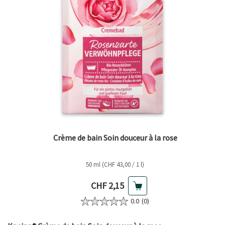
Crème de bain Soin douceur à la rose
50 ml (CHF 43,00 / 1 l)
Prix actuel
CHF 2,15
0.0
(0)