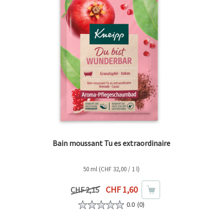
Bain moussant Tu es extraordinaire
50 ml (CHF 32,00 / 1 l)
Prix actuel
CHF 1,60
Prix précédent
CHF 2,15
0.0
(0)