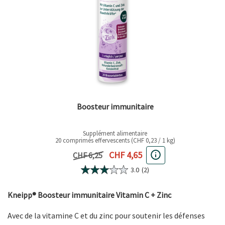
Boosteur immunitaire
Supplément alimentaire
20 comprimés effervescents (CHF 0,23 / 1 kg)
Prix actuel
CHF 4,65
Prix précédent
CHF 6,25
3.0
(2)
Kneipp® Boosteur immunitaire Vitamin C + Zinc
Avec de la vitamine C et du zinc pour soutenir les défenses