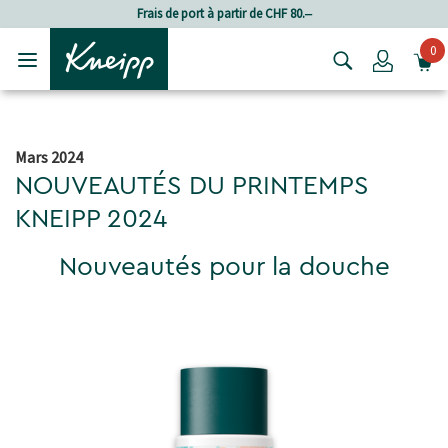
Passer au contenu principal
Passer au contenu du pied de page
Frais de port à partir de CHF 80.‒
0
Login
Mars 2024
NOUVEAUTÉS DU PRINTEMPS
KNEIPP 2024
Nouveautés pour la douche