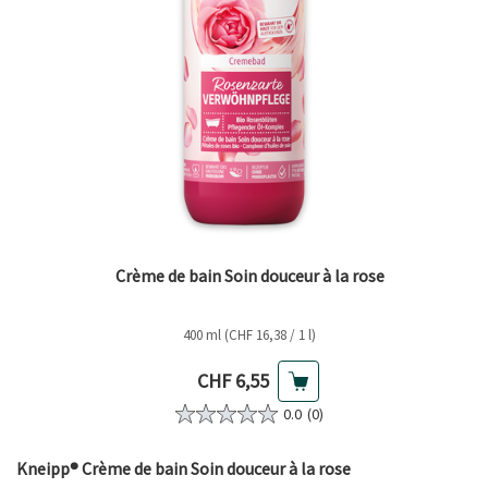
Crème de bain Soin douceur à la rose
400 ml (CHF 16,38 / 1 l)
Prix actuel
CHF 6,55
0.0
(0)
Kneipp® Crème de bain Soin douceur à la rose