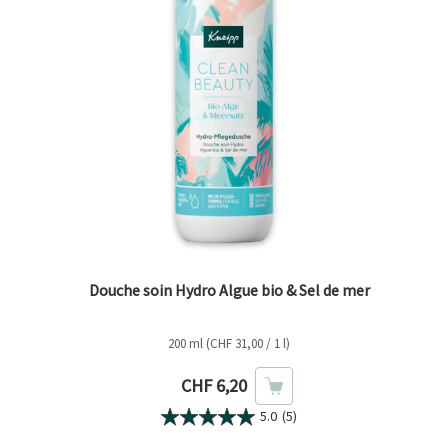
Douche soin Hydro Algue bio & Sel de mer
200 ml (CHF 31,00 / 1 l)
Prix actuel
CHF 6,20
5.0
(5)