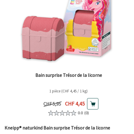
Bain surprise Trésor de la licorne
1 pièce (CHF 4,45 / 1 kg)
Prix actuel
CHF 4,45
Prix précédent
CHF 5,95
0.0
(0)
Kneipp® naturkind Bain surprise Trésor de la licorne