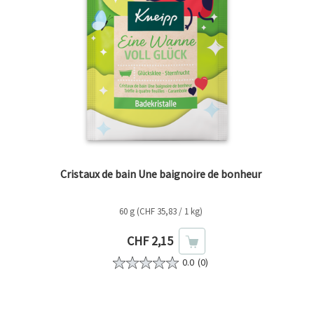
Cristaux de bain Une baignoire de bonheur
60 g (CHF 35,83 / 1 kg)
Prix actuel
CHF 2,15
0.0
(0)