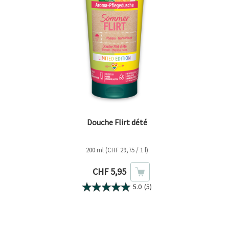
Douche Flirt dété
200 ml (CHF 29,75 / 1 l)
Prix actuel
CHF 5,95
5.0
(5)