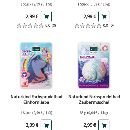
1 Stück (2,99 € / 1 St)
1 Stück (0,03 € / 1 kg)
Aktueller Preis
Aktueller Preis
2,99 €
2,99 €
0.0
(0)
0.0
(0)
Naturkind Farbsprudelbad
Naturkind Farbsprudelbad
Einhornliebe
Zaubermuschel
1 Stück (2,99 € / 1 St)
85 g (0,04 € / 1 kg)
Aktueller Preis
Aktueller Preis
2,99 €
2,99 €