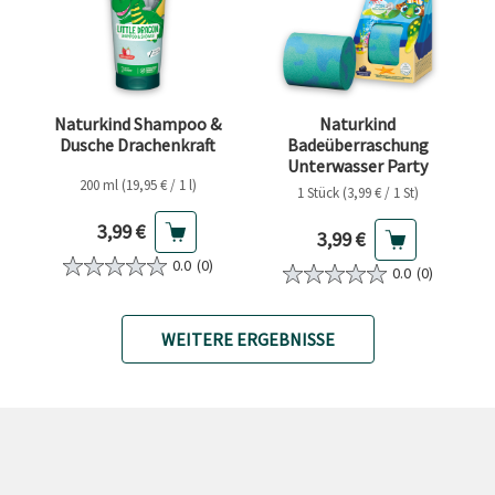
Naturkind Shampoo &
Naturkind
Dusche Drachenkraft
Badeüberraschung
Unterwasser Party
200 ml (19,95 € / 1 l)
1 Stück (3,99 € / 1 St)
Aktueller Preis
3,99 €
Aktueller Preis
3,99 €
0.0
(0)
0.0
(0)
WEITERE ERGEBNISSE