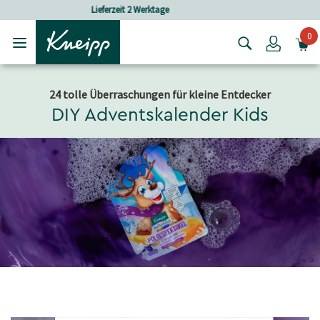
Skip to main content
Skip to footer content
Versandkostenfrei ab 25 € Bestellwert
0
Login
24 tolle Überraschungen für kleine Entdecker
DIY Adventskalender Kids