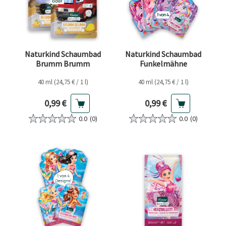
Naturkind Schaumbad
Naturkind Schaumbad
Brumm Brumm
Funkelmähne
40 ml (24,75 € / 1 l)
40 ml (24,75 € / 1 l)
Aktueller Preis
Aktueller Preis
0,99 €
0,99 €
0.0
(0)
0.0
(0)