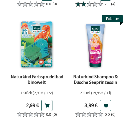
0.0
(0)
2.3
(4)
Exklusiv
Naturkind Farbsprudelbad
Naturkind Shampoo &
Dinowelt
Dusche Seeprinzessin
1 Stück (2,99 € / 1 St)
200 ml (19,95 € / 1 l)
Aktueller Preis
Aktueller Preis
2,99 €
3,99 €
0.0
(0)
0.0
(0)