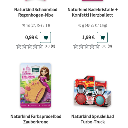
Naturkind Schaumbad
Naturkind Badekristalle +
Regenbogen-Nixe
Konfetti Herzballett
40 ml (24,75 € / 1 l)
40 g (49,75 € / 1 kg)
Aktueller Preis
Aktueller Preis
0,99 €
1,99 €
0.0
(0)
0.0
(0)
Naturkind Farbsprudelbad
Naturkind Sprudelbad
Zauberkrone
Turbo-Truck