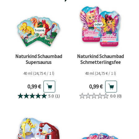
Naturkind Schaumbad
Naturkind Schaumbad
Supersaurus
Schmetterlingsfee
40 ml (24,75 € / 1 l)
40 ml (24,75 € / 1 l)
Aktueller Preis
Aktueller Preis
0,99 €
0,99 €
5.0
(1)
0.0
(0)