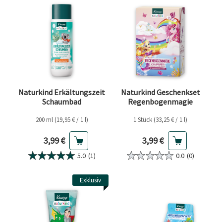
Naturkind Erkältungszeit
Naturkind Geschenkset
Schaumbad
Regenbogenmagie
200 ml (19,95 € / 1 l)
1 Stück (33,25 € / 1 l)
Aktueller Preis
Aktueller Preis
3,99 €
3,99 €
5.0
(1)
0.0
(0)
Exklusiv