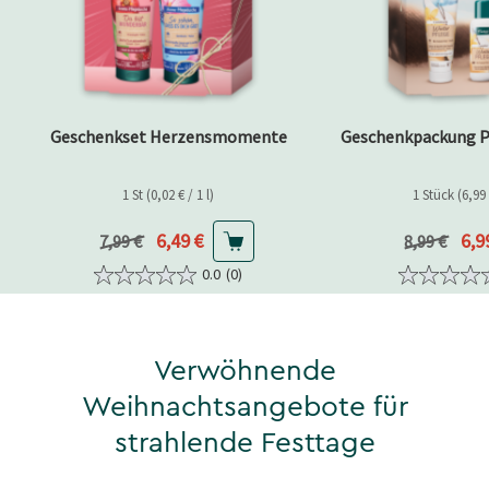
Geschenkset Herzensmomente
Geschenkpackung 
1 St (0,02 € / 1 l)
1 Stück (6,99 
Aktueller Preis
Akt
6,49 €
6,9
Vorheriger Preis
Vorheriger 
7,99 €
8,99 €
0.0
(0)
Verwöhnende
Weihnachtsangebote für
strahlende Festtage