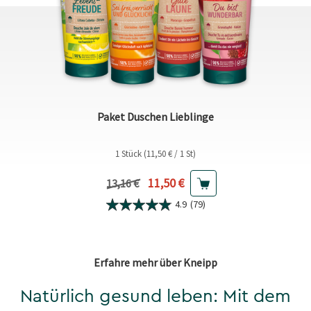
Paket Duschen Lieblinge
1 Stück (11,50 € / 1 St)
Aktueller Preis
11,50 €
Vorheriger Preis
13,16 €
4.9
(79)
Erfahre mehr über Kneipp
Natürlich gesund leben: Mit dem