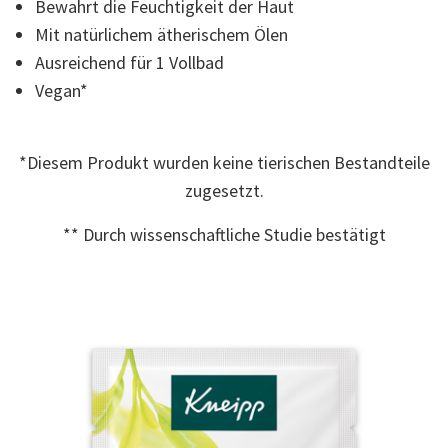
Bewahrt die Feuchtigkeit der Haut
Read
7
Mit natürlichem ätherischem Ölen
Reviews.
Link
Ausreichend für 1 Vollbad
auf
Vegan*
derselben
Seite.
*Diesem Produkt wurden keine tierischen Bestandteile
zugesetzt.
** Durch wissenschaftliche Studie bestätigt