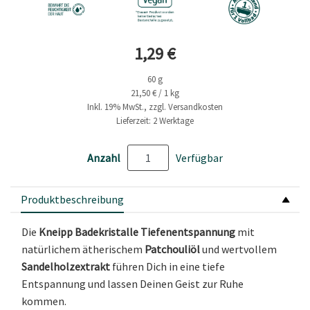
Aktueller Preis
1,29 €
60 g
21,50 € / 1 kg
Inkl. 19% MwSt., zzgl. Versandkosten
Lieferzeit: 2 Werktage
Anzahl
Verfügbar
Produktbeschreibung
Die
Kneipp Badekristalle Tiefenentspannung
mit
natürlichem ätherischem
Patchouliöl
und wertvollem
Sandelholzextrakt
führen Dich in eine tiefe
Entspannung und lassen Deinen Geist zur Ruhe
kommen.