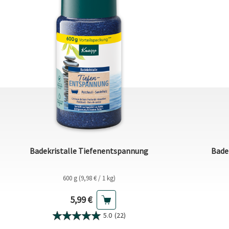
Badekristalle Tiefenentspannung
Bade
600 g (9,98 € / 1 kg)
Aktueller Preis
5,99 €
5.0
(22)