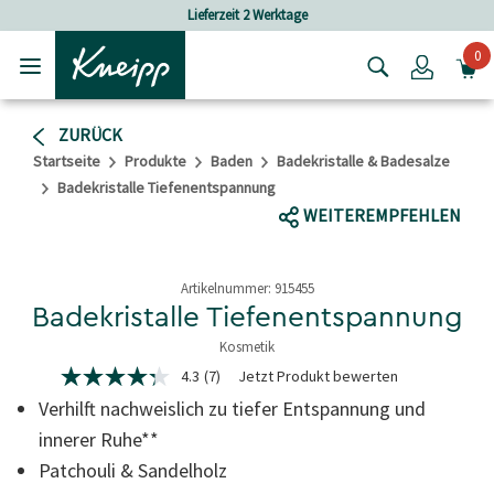
Skip to main content
Skip to footer content
Versandkostenfrei ab 25 € Bestellwert
0
Login
ZURÜCK
Startseite
Produkte
Baden
Badekristalle & Badesalze
Badekristalle Tiefenentspannung
WEITEREMPFEHLEN
Artikelnummer:
915455
Badekristalle Tiefenentspannung
Kosmetik
5 von 5 Sternen
4.3
(7)
Jetzt Produkt bewerten
4.3
von
Verhilft nachweislich zu tiefer Entspannung und
5
Sternen,
innerer Ruhe**
Durchschnittswert
Patchouli & Sandelholz
der
Bewertung.