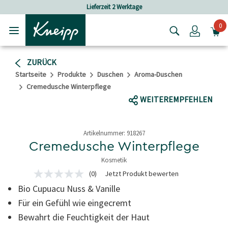
Skip to main content
Skip to footer content
Lieferzeit 2 Werktage
0
Login
ZURÜCK
Startseite
Produkte
Duschen
Aroma-Duschen
Cremedusche Winterpflege
WEITEREMPFEHLEN
Artikelnummer:
918267
Cremedusche Winterpflege
Kosmetik
3,2 von 5 Sternen
(0)
Jetzt Produkt bewerten
Kein
Beurteilungswert
Bio Cupuacu Nuss & Vanille
Link
auf
Für ein Gefühl wie eingecremt
derselben
Bewahrt die Feuchtigkeit der Haut
Seite.