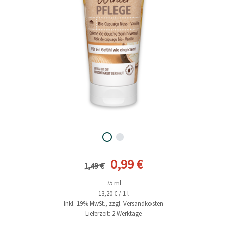
Vorheriger Preis
Aktueller Preis
0,99 €
1,49 €
75 ml
13,20 € / 1 l
Inkl. 19% MwSt., zzgl. Versandkosten
Lieferzeit: 2 Werktage