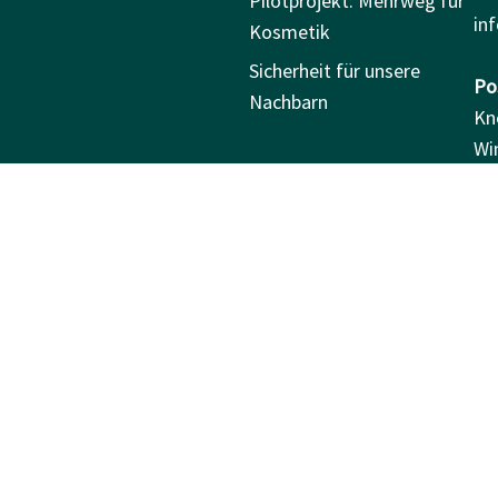
Pilotprojekt: Mehrweg für
in
Kosmetik
Sicherheit für unsere
Pos
Nachbarn
Kn
Wi
97
Be
Jo
97
D
SICHERHEIT
rsand ab 25 €