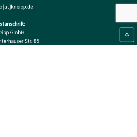
fo[at]kneipp.de
tanschrift:
eipp GmbH
nterhäuser Str. 85
084 Würzburg
sucheranschrift:
hannes-Gutenberg-Str. 8
199 Ochsenfurt
FAMILIENKARTE
5% Rabatt auf deinen Einkauf