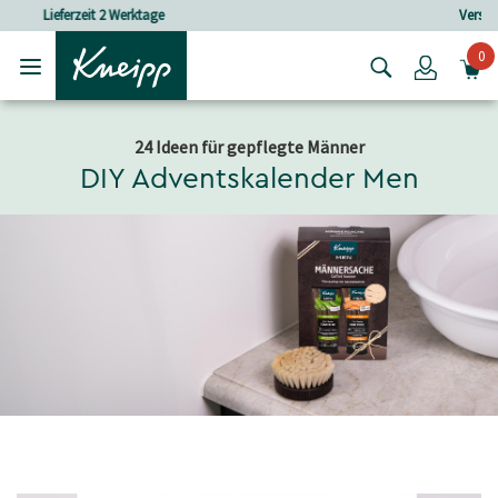
Skip to main content
Skip to footer content
Versandkostenfrei ab 25 € Bestellwert
0
Login
24 Ideen für gepflegte Männer
DIY Adventskalender Men