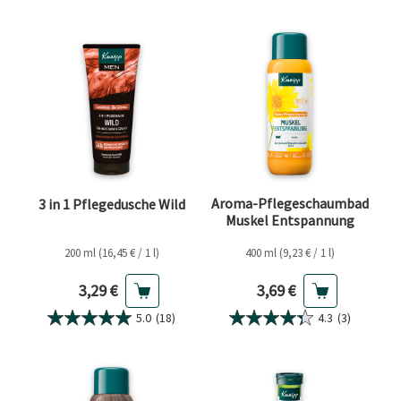
Aroma-Pflegeschaumbad
3 in 1 Pflegedusche Wild
Muskel Entspannung
200 ml (16,45 € / 1 l)
400 ml (9,23 € / 1 l)
Aktueller Preis
Aktueller Preis
3,29 €
3,69 €
5.0
(18)
4.3
(3)