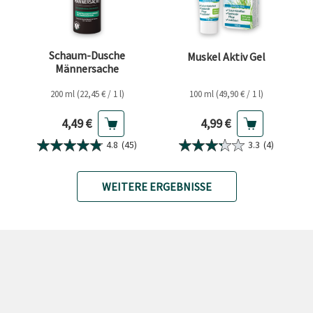
Schaum-Dusche
Muskel Aktiv Gel
Männersache
200 ml (22,45 € / 1 l)
100 ml (49,90 € / 1 l)
Aktueller Preis
Aktueller Preis
4,49 €
4,99 €
4.8
(45)
3.3
(4)
WEITERE ERGEBNISSE