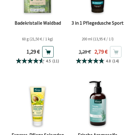
Badekristalle Waldbad
3 in 1 Pflegedusche Sport
60 g (21,50 € / 1 kg)
200 ml (13,95 € / 1 l)
Aktueller Preis
Aktueller Preis
1,29 €
2,79 €
Vorheriger Preis
3,29 €
4.5
(11)
4.8
(14)