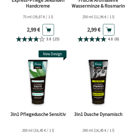
Express-Pflege Sekunden
Frische Aromaseife
Handcreme
Wasserminze & Rosmarin
75 ml (39,87 € / 1 l)
250 ml (11,96 € / 1 l)
Aktueller Preis
Aktueller Preis
2,99 €
2,99 €
3.8
(25)
4.8
(6)
New Design
3in1 Pflegedusche Sensitiv
3in1 Dusche Dynamisch
200 ml (16,45 € / 1 l)
200 ml (16,45 € / 1 l)