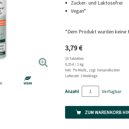
Zucker- und Laktosefrei
Link
auf
Vegan*
derselben
Seite.
*Dem Produkt wurden keine ti
Aktueller Preis
3,79 €
15 Tabletten
0,25 € / 1 kg
Inkl. 7% MwSt., zzgl. Versandkosten
Lieferzeit: 2 Werktage
Anzahl
Verfügbar
ZUM WARENKORB HI