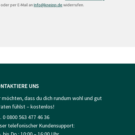
 oder per E-Mail an
Info@kneipp.de
widerrufen.
NTAKTIERE UNS
r möchten, dass du dich rundum wohl und gut
raten fühlst – kostenlos!
. 0 0800 563 477 46 36
ser telefonischer Kundensupport:
 bis Do.: 10:00 – 16:00 Uhr