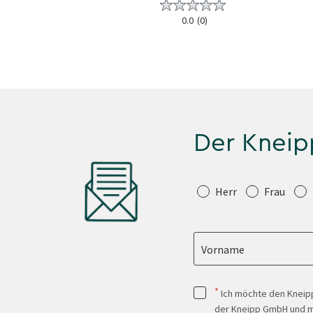
0.0
(0)
5.0
(1)
Der Kneip
Anrede
Herr
Frau
Vorname
*
Ich möchte den Kneipp
der Kneipp GmbH und mi