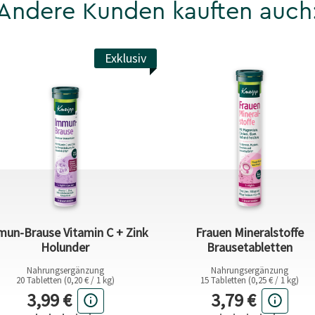
Andere Kunden kauften auch
Exklusiv
un-Brause Vitamin C + Zink
Frauen Mineralstoffe
Holunder
Brausetabletten
Nahrungsergänzung
Nahrungsergänzung
20 Tabletten (0,20 € / 1 kg)
15 Tabletten (0,25 € / 1 kg)
Aktueller Preis
Aktueller Prei
3,99 €
3,79 €