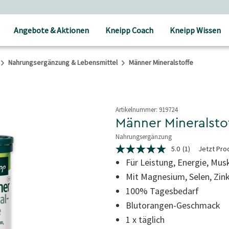
rei ab 25 € Bestellwert
Angebote & Aktionen
Kneipp Coach
Kneipp Wissen
Nahrungsergänzung & Lebensmittel
Männer Mineralstoffe
Artikelnummer:
919724
Männer Mineralsto
Nahrungsergänzung
5 von 5 Sternen
5.0
(1)
Jetzt Pro
5.0
von
Für Leistung, Energie, Mu
5
Mit Magnesium, Selen, Zin
Sternen,
Durchschnittswert
100% Tagesbedarf
der
Bewertung.
Blutorangen-Geschmack
Read
a
1 x täglich
Review.