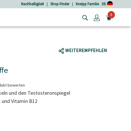
Nachhaltigkeit
|
Shop-Finder
|
Kneipp Familie
DE
0
Login
MINIW
WEITEREMPFEHLEN
ffe
dukt bewerten
skeln und den Testosteronspiegel
k und Vitamin B12