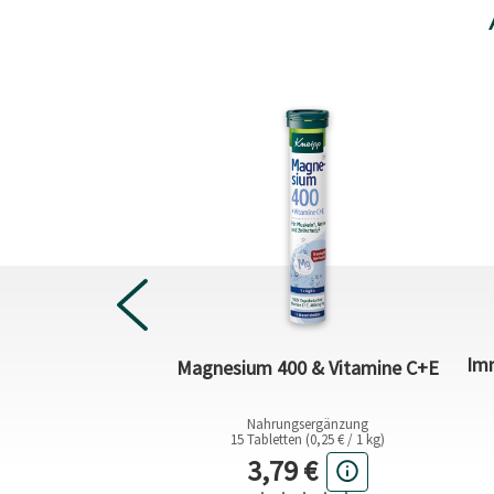
Imm
Nacken Balsam
Magnesium 400 & Vitamine C+E
(67,90 € / 1 l)
Nahrungsergänzung
15 Tabletten (0,25 € / 1 kg)
ueller Preis
Aktueller Preis
9 €
3,79 €