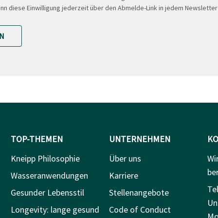
ann diese Einwilligung jederzeit über den Abmelde-Link in jedem Newsletter
N
TOP-THEMEN
UNTERNEHMEN
KO
Kneipp Philosophie
Über uns
Wi
be
Wasseranwendungen
Karriere
Tel
Gesunder Lebensstil
Stellenangebote
Un
Longevity: lange gesund
Code of Conduct
Mo.