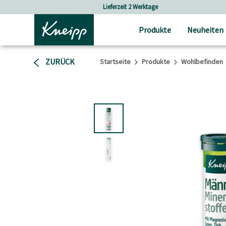
Skip to main content
Skip to footer content
Lieferzeit 2 Werktage
Versandkostenf
Produkte
Neuheiten
ZURÜCK
Startseite
Produkte
Wohlbefinden