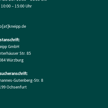
: 10:00 – 15:00 Uhr
fo[at]kneipp.de
tanschrift:
eipp GmbH
nterhäuser Str. 85
084 Würzburg
sucheranschrift:
hannes-Gutenberg-Str. 8
199 Ochsenfurt