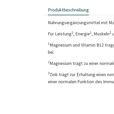
Produktbeschreibung
Nahrungsergänzungsmittel mit Mag
1
1
2
Für Leistung
, Energie
, Muskeln
u
1
Magnesium und Vitamin B12 trage
bei.
2
Magnesium trägt zu einer normale
3
Zink trägt zur Erhaltung eines no
einer normalen Funktion des Immu