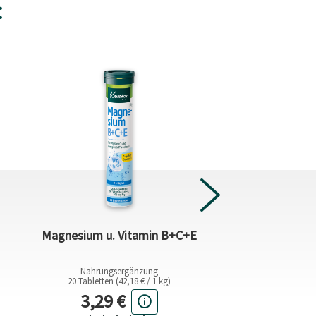
:
Naturkind Farb
Magnesium u. Vitamin B+C+E
Zaubermu
Nahrungsergänzung
85 g (0,04 € 
20 Tabletten (42,18 € / 1 kg)
Aktuel
s
Aktueller Preis
2,99 €
3,29 €