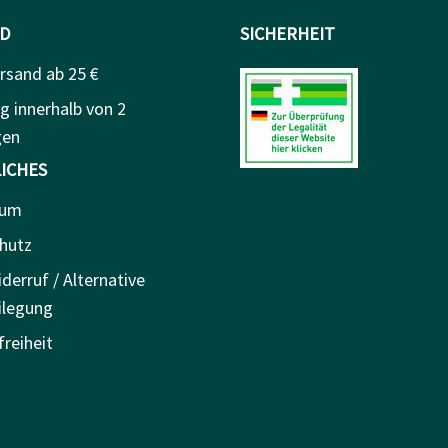
D
SICHERHEIT
rsand ab 25 €
g innerhalb von 2
gen
ICHES
sum
hutz
derruf / Alternative
ilegung
freiheit