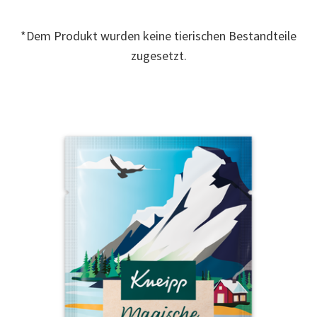
Read
3
Reviews.
*Dem Produkt wurden keine tierischen Bestandteile
Link
auf
zugesetzt.
derselben
Seite.