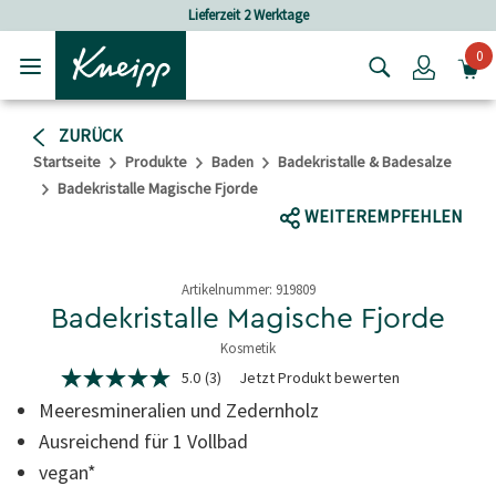
Skip to main content
Skip to footer content
ferzeit 2 Werktage
Versandkostenfrei
0
Login
ZURÜCK
Startseite
Produkte
Baden
Badekristalle & Badesalze
Badekristalle Magische Fjorde
WEITEREMPFEHLEN
Artikelnummer:
919809
Badekristalle Magische Fjorde
Kosmetik
3,5 von 5 Sternen
5.0
(3)
Jetzt Produkt bewerten
5.0
von
Meeresmineralien und Zedernholz
5
Sternen,
Ausreichend für 1 Vollbad
Durchschnittswert
vegan*
der
Bewertung.