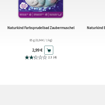
Naturkind Farbsprudelbad Zaubermuschel
Naturkind B
85 g (0,04 € / 1 kg)
Aktueller Preis
2,99 €
2.3
(4)