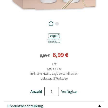
Vorheriger Preis
Aktueller Preis
6,99 €
8,99 €
1 St
6,99 € / 1 St
Inkl. 19% MwSt., zzgl. Versandkosten
Lieferzeit: 2 Werktage
Anzahl
Verfügbar
Produktbeschreibung