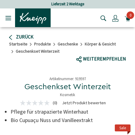
Skip to main content
Skip to footer content
Lieferzeit 2 Werktage
0
Login
ZURÜCK
Startseite
Produkte
Geschenke
Körper & Gesicht
Geschenkset Winterzeit
WEITEREMPFEHLEN
Artikelnummer:
919597
Geschenkset Winterzeit
Kosmetik
4,9 von 5 Sternen
(0)
Jetzt Produkt bewerten
Kein
Beurteilungswert
Pflege für strapazierte Winterhaut
Link
auf
Bio Cupuaçu Nuss und Vanilleextrakt
derselben
Sale
Seite.