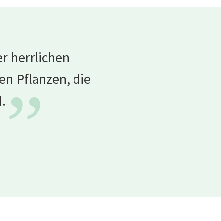
er herrlichen
n Pflanzen, die
”
d.