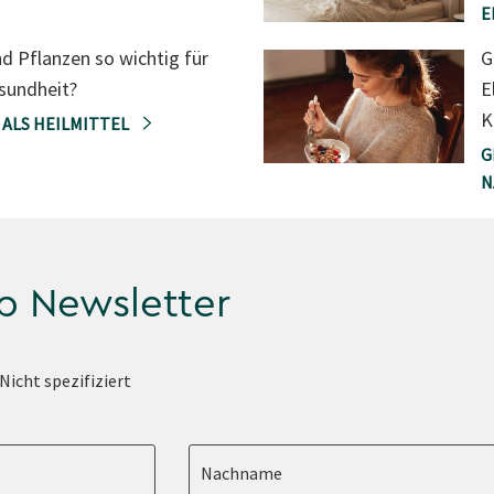
E
d Pflanzen so wichtig für
G
sundheit?
E
K
 ALS HEILMITTEL
G
N
p Newsletter
Nicht spezifiziert
Nachname