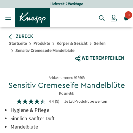
Skip to main content
Skip to footer content
Lieferzeit 2 Werktage
Versan
0
Login
ZURÜCK
Startseite
Produkte
Körper & Gesicht
Seifen
Sensitiv Cremeseife Mandelblüte
WEITEREMPFEHLEN
Artikelnummer:
918605
Sensitiv Cremeseife Mandelblüte
Kosmetik
5 von 5 Sternen
4.4
(9)
Jetzt Produkt bewerten
4.4
von
Hygiene & Pflege
5
Sternen,
Sinnlich-sanfter Duft
Durchschnittswert
Mandelblüte
der
Bewertung.