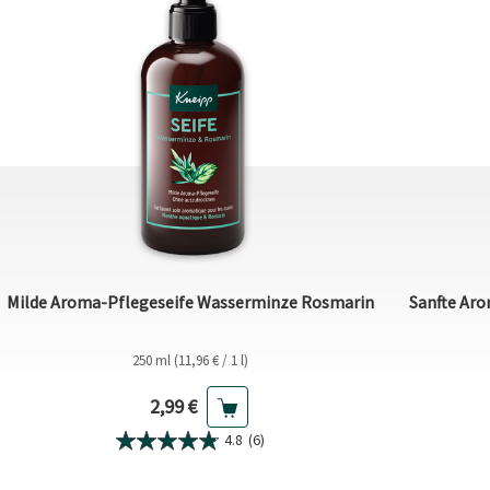
Milde Aroma-Pflegeseife Wasserminze Rosmarin
Sanfte Aro
250 ml (11,96 € / 1 l)
Aktueller Preis
2,99 €
4.8
(6)