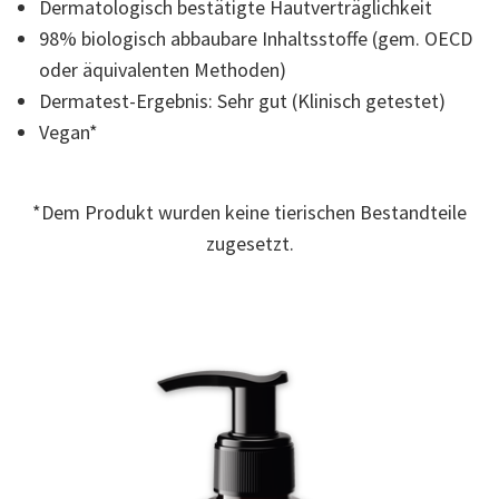
Dermatologisch bestätigte Hautverträglichkeit
Read
9
98% biologisch abbaubare Inhaltsstoffe (gem. OECD
Reviews.
Link
oder äquivalenten Methoden)
auf
Dermatest-Ergebnis: Sehr gut (Klinisch getestet)
derselben
Seite.
Vegan*
*Dem Produkt wurden keine tierischen Bestandteile
zugesetzt.