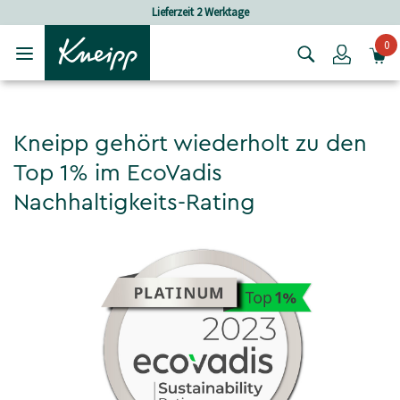
Skip to main content
Skip to footer content
Lieferzeit 2 Werktage
0
Login
Kneipp gehört wiederholt zu den
Top 1% im EcoVadis
Nachhaltigkeits-Rating