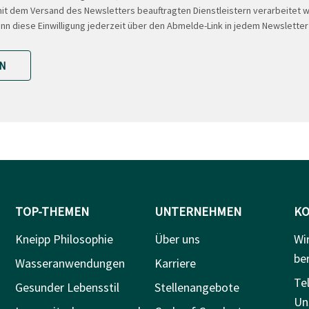
t dem Versand des Newsletters beauftragten Dienstleistern verarbeitet w
ann diese Einwilligung jederzeit über den Abmelde-Link in jedem Newsletter
N
TOP-THEMEN
UNTERNEHMEN
KO
Kneipp Philosophie
Über uns
Wi
be
Wasseranwendungen
Karriere
Tel
Gesunder Lebensstil
Stellenangebote
Un