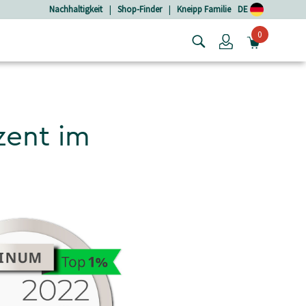
Nachhaltigkeit
|
Shop-Finder
|
Kneipp Familie
DE
0
Login
MINIW
zent im