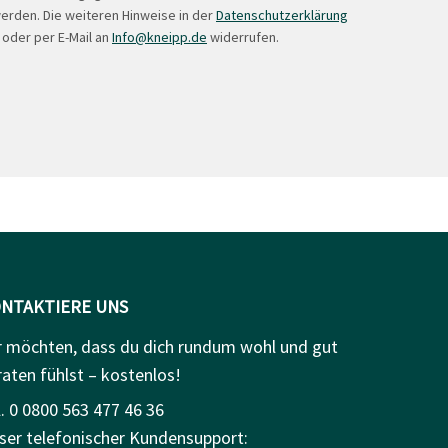
erden. Die weiteren Hinweise in der
Datenschutzerklärung
 oder per E-Mail an
Info@kneipp.de
widerrufen.
NTAKTIERE UNS
r möchten, dass du dich rundum wohl und gut
raten fühlst – kostenlos!
. 0 0800 563 477 46 36
ser telefonischer Kundensupport: