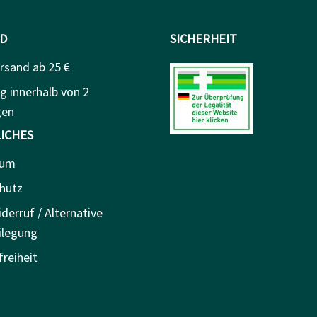
D
SICHERHEIT
rsand ab 25 €
g innerhalb von 2
gen
ICHES
sum
hutz
derruf / Alternative
ilegung
freiheit