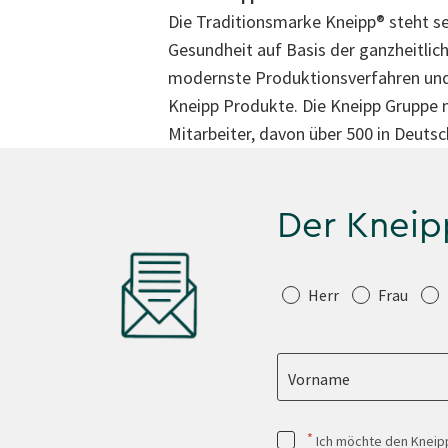
Die Traditionsmarke Kneipp® steht se
Gesundheit auf Basis der ganzheitli
modernste Produktionsverfahren und s
Kneipp Produkte. Die Kneipp Gruppe m
Mitarbeiter, davon über 500 in Deut
Der Kneip
Anrede
Herr
Frau
Vorname
*
Ich möchte den Kneipp