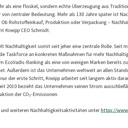
hr als eine Floskel, sondern echte Überzeugung aus Traditio
 von zentraler Bedeutung. Mehr als 130 Jahre später ist Nach
 Ob Rohstoffeinkauf, Produktion oder Verpackung – Nachhalti
ont Kneipp CEO Schmidt.
Nachhaltigkeit somit seit jeher eine zentrale Rolle. Seit m
nde Taskforce an konkreten Maßnahmen für mehr Nachhaltigk
im EcoVadis-Ranking als eine von wenigen Marken bereits zu
net. Außerdem ist das Unternehmen weltweit an allen Stand
ur der erste Schritt; Kneipp arbeitet seit langem aktiv dar
 seit 2010 bezieht das Unternehmen seinen Strom ausschließlic
duktion der CO₂-Emissionen.
 und weiteren Nachhaltigkeitsaktivitäten unter
https://www