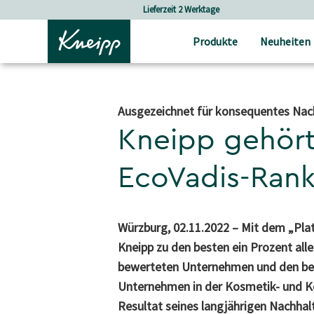
Skip to main content
Skip to footer content
Lieferzeit 2 Werktage
Versandkost
Produkte
Neuheiten
Ausgezeichnet für konsequentes Na
Kneipp gehört
EcoVadis-Rank
Würzburg, 02.11.2022 – Mit dem „Pl
Kneipp zu den besten ein Prozent all
bewerteten Unternehmen und den bes
Unternehmen in der Kosmetik- und Kö
Resultat seines langjährigen Nachha