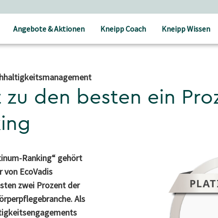
enfrei ab 25 € Bestellwert
Angebote & Aktionen
Kneipp Coach
Kneipp Wissen
chhaltigkeitsmanagement
 zu den besten ein Pro
ing
atinum-Ranking“ gehört
er von EcoVadis
ten zwei Prozent der
rperpflegebranche. Als
ltigkeitsengagements