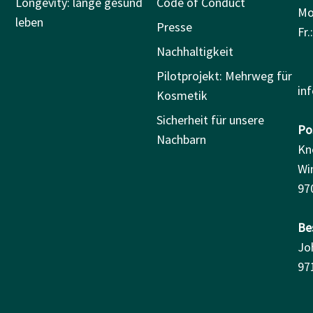
Longevity: lange gesund
Code of Conduct
Mo.
leben
Presse
Fr.
Nachhaltigkeit
Pilotprojekt: Mehrweg für
in
Kosmetik
Sicherheit für unsere
Pos
Nachbarn
Kn
Wi
97
Be
Jo
97