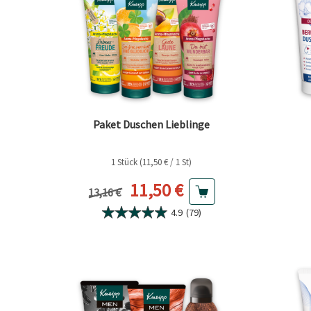
Paket Duschen Lieblinge
1 Stück (11,50 € / 1 St)
Aktueller Preis
11,50 €
Vorheriger Preis
13,16 €
4.9
(79)