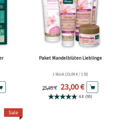
er
Paket Mandelblüten Lieblinge
1 Stück (23,00 € / 1 St)
Preis
Aktueller Preis
23,00 €
Vorheriger Preis
25,05 €
4.8
(95)
Sale