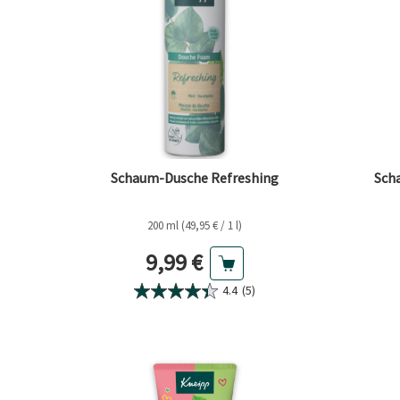
Schaum-Dusche Refreshing
Sch
200 ml (49,95 € / 1 l)
Aktueller Preis
9,99 €
4.4
(5)