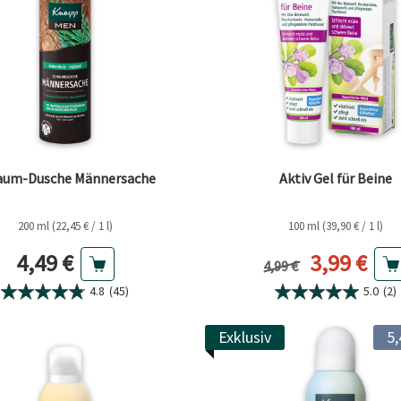
aum-Dusche Männersache
Aktiv Gel für Beine
200 ml (22,45 € / 1 l)
100 ml (39,90 € / 1 l)
Aktueller Preis
Aktueller
4,49 €
3,99 €
Vorheriger Preis
4,99 €
4.8
(45)
5.0
(2)
Exklusiv
5,