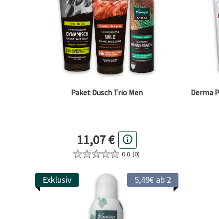
Paket Dusch Trio Men
Derma P
11,07 €
0.0
(0)
Exklusiv
5,49€ ab 2