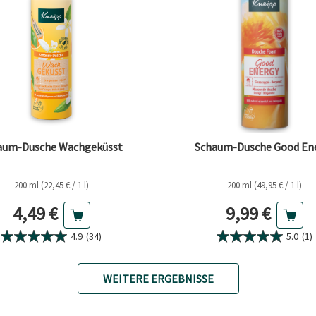
aum-Dusche Wachgeküsst
Schaum-Dusche Good En
200 ml (22,45 € / 1 l)
200 ml (49,95 € / 1 l)
Aktueller Preis
Aktueller Pr
4,49 €
9,99 €
4.9
(34)
5.0
(1)
WEITERE ERGEBNISSE