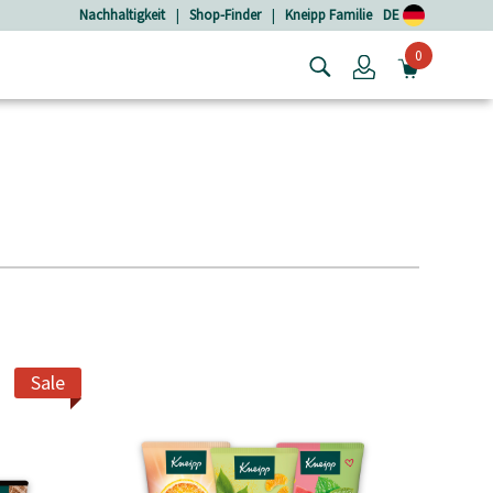
Nachhaltigkeit
|
Shop-Finder
|
Kneipp Familie
DE
0
Login
MINIW
Sale