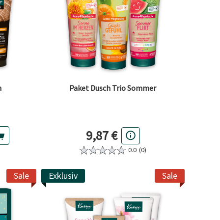
n
Paket Dusch Trio Sommer
Preis
9,87 €
0.0
(0)
Sale
Exklusiv
Sale