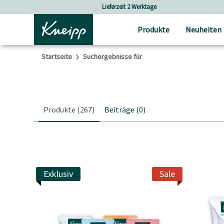
Skip to main content
Skip to footer content
Versandkostenfrei ab 25 € Bestellwert
Produkte
Neuheiten
Startseite
Suchergebnisse für
Produkte
(267)
Beiträge
(0)
Exklusiv
Sale