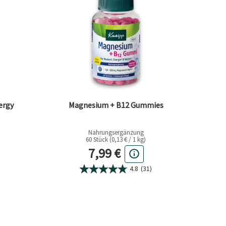
ergy
Magnesium + B12 Gummies
Nahrungsergänzung
60 Stück (0,13 € / 1 kg)
eis
Aktueller Preis
7,99 €
4.8
(31)