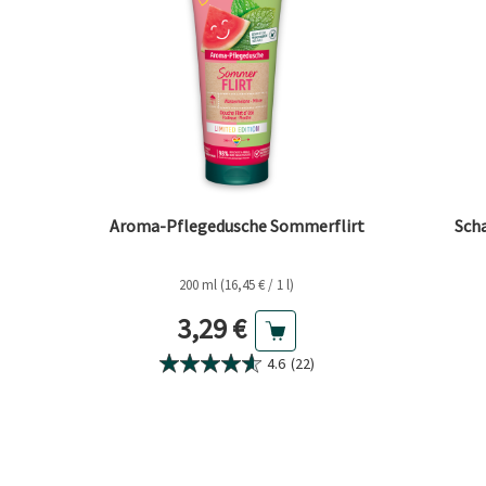
Aroma-Pflegedusche Sommerflirt
Sch
200 ml (16,45 € / 1 l)
Aktueller Preis
3,29 €
4.6
(22)