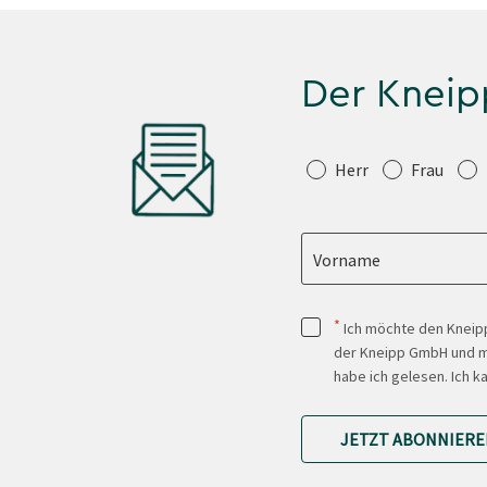
Der Kneip
Anrede
Herr
Frau
Vorname
*
Ich möchte den Kneipp
der Kneipp GmbH und mi
habe ich gelesen. Ich k
JETZT ABONNIERE