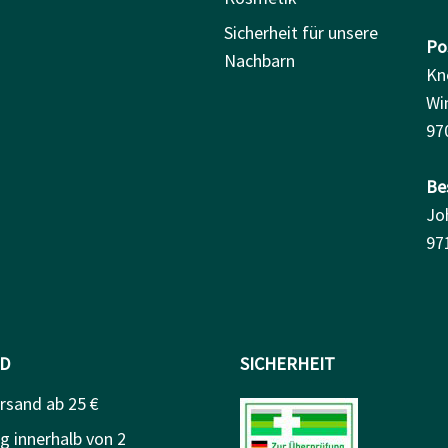
Sicherheit für unsere
Pos
Nachbarn
Kn
Wi
97
Be
Jo
97
D
SICHERHEIT
rsand ab 25 €
g innerhalb von 2