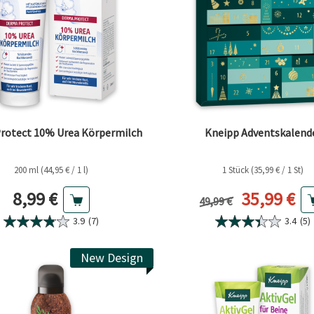
rotect 10% Urea Körpermilch
Kneipp Adventskalend
200 ml (44,95 € / 1 l)
1 Stück (35,99 € / 1 St)
Aktueller Preis
Aktueller 
8,99 €
35,99 €
Vorheriger Preis
49,99 €
3.9
(7)
3.4
(5)
New Design