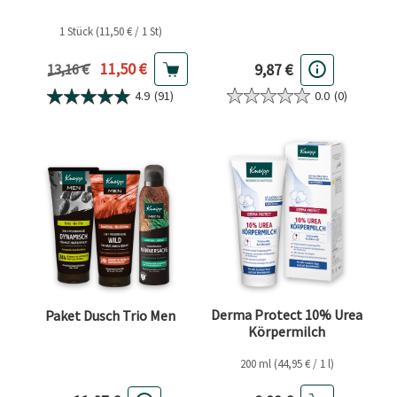
1 Stück (11,50 € / 1 St)
Aktueller Preis
11,50 €
9,87 €
Vorheriger Preis
13,16 €
0.0
(0)
4.9
(91)
Derma Protect 10% Urea
Paket Dusch Trio Men
Körpermilch
200 ml (44,95 € / 1 l)