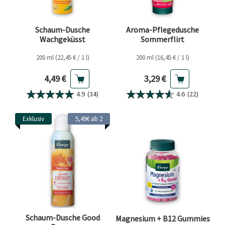
Schaum-Dusche
Aroma-Pflegedusche
Wachgeküsst
Sommerflirt
200 ml (22,45 € / 1 l)
200 ml (16,45 € / 1 l)
Aktueller Preis
Aktueller Preis
4,49 €
3,29 €
4.9
(34)
4.6
(22)
Exklusiv
5,49€ ab 2
Schaum-Dusche Good
Magnesium + B12 Gummies