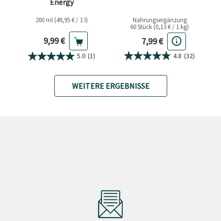
Energy
200 ml (49,95 € / 1 l)
Nahrungsergänzung
60 Stück (0,13 € / 1 kg)
Aktueller Preis
Aktueller Preis
9,99 €
7,99 €
4.8
(32)
5.0
(1)
WEITERE ERGEBNISSE