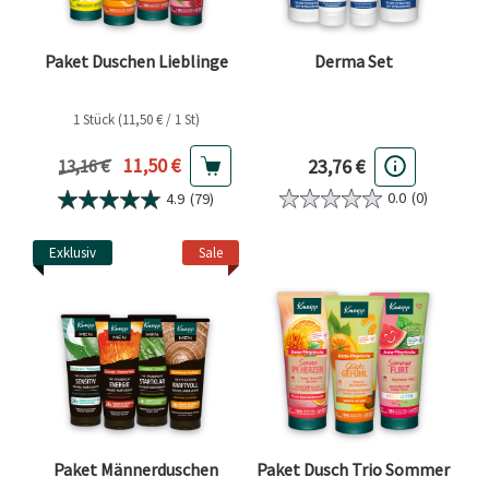
Paket Duschen Lieblinge
Derma Set
1 Stück (11,50 € / 1 St)
Aktueller Preis
11,50 €
23,76 €
Vorheriger Preis
13,16 €
0.0
(0)
4.9
(79)
Exklusiv
Sale
Paket Männerduschen
Paket Dusch Trio Sommer