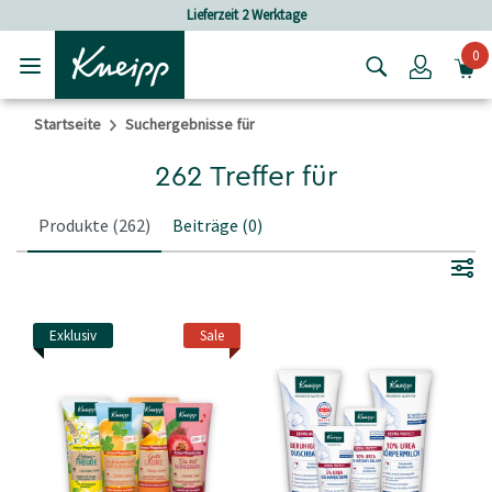
Skip to main content
Skip to footer content
Lieferzeit 2 Werktage
0
Login
Startseite
Suchergebnisse für
262 Treffer für
Produkte
(262)
Beiträge
(0)
Exklusiv
Sale