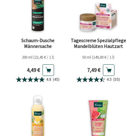
Schaum-Dusche
Tagescreme Spezialpflege
Männersache
Mandelblüten Hautzart
200 ml (22,45 € / 1 l)
50 ml (149,80 € / 1 l)
Aktueller Preis
Aktueller Preis
4,49 €
7,49 €
4.8
(45)
4.5
(55)