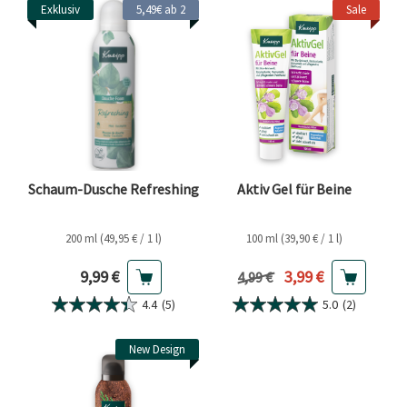
Exklusiv
5,49€ ab 2
Sale
Schaum-Dusche Refreshing
Aktiv Gel für Beine
200 ml (49,95 € / 1 l)
100 ml (39,90 € / 1 l)
Aktueller Preis
Aktueller Preis
9,99 €
3,99 €
Vorheriger Preis
4,99 €
4.4
(5)
5.0
(2)
New Design