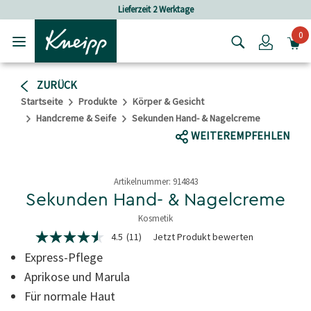
Skip to main content
Skip to footer content
Lieferzeit 2 Werktage
Versan
0
Login
ZURÜCK
Startseite
Produkte
Körper & Gesicht
Handcreme & Seife
Sekunden Hand- & Nagelcreme
WEITEREMPFEHLEN
Artikelnummer:
914843
Sekunden Hand- & Nagelcreme
Kosmetik
5 von 5 Sternen
4.5
(11)
Jetzt Produkt bewerten
4.5
von
Express-Pflege
5
Sternen,
Aprikose und Marula
Durchschnittswert
Für normale Haut
der
Bewertung.