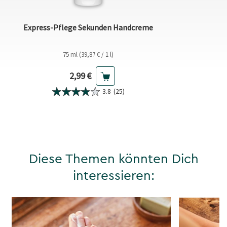
Express-Pflege Sekunden Handcreme
75 ml (39,87 € / 1 l)
Aktueller Preis
2,99 €
3.8
(25)
Diese Themen könnten Dich
interessieren: