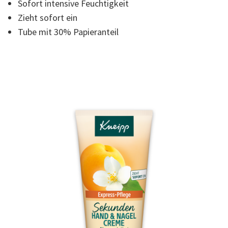
Sofort intensive Feuchtigkeit
Read
11
Zieht sofort ein
Reviews.
Link
Tube mit 30% Papieranteil
auf
derselben
Seite.