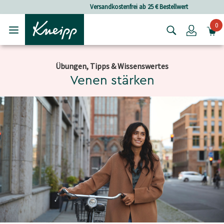
Skip to main content
Skip to footer content
Versandkostenfrei ab 25 € Bestellwert
0
Login
Übungen, Tipps & Wissenswertes
Venen stärken