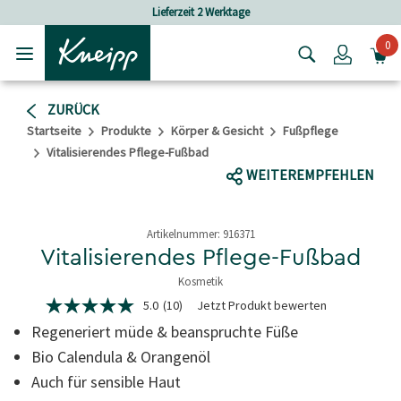
Skip to main content
Skip to footer content
Lieferzeit 2 Werktage
Versandkos
0
Login
ZURÜCK
Startseite
Produkte
Körper & Gesicht
Fußpflege
Vitalisierendes Pflege-Fußbad
WEITEREMPFEHLEN
Artikelnummer:
916371
Vitalisierendes Pflege-Fußbad
Kosmetik
3,6 von 5 Sternen
5.0
(10)
Jetzt Produkt bewerten
5.0
von
Regeneriert müde & beanspruchte Füße
5
Sternen,
Bio Calendula & Orangenöl
Durchschnittswert
Auch für sensible Haut
der
Bewertung.