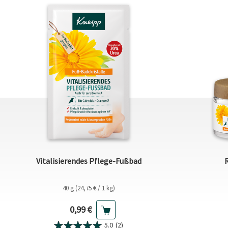
Vitalisierendes Pflege-Fußbad
40 g (24,75 € / 1 kg)
Aktueller Preis
0,99 €
5.0
(2)