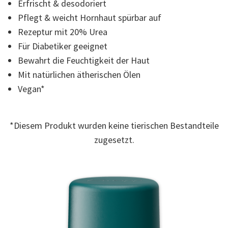
Erfrischt & desodoriert
Read
10
Pflegt & weicht Hornhaut spürbar auf
Reviews.
Link
Rezeptur mit 20% Urea
auf
Für Diabetiker geeignet
derselben
Seite.
Bewahrt die Feuchtigkeit der Haut
Mit natürlichen ätherischen Ölen
Vegan*
*Diesem Produkt wurden keine tierischen Bestandteile
zugesetzt.