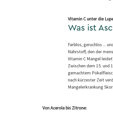
Vitamin C unter die Lu
Was ist As
Farblos, geruchlos ... u
Nährstoff, den der men
Vitamin C Mangel leidet
Zwischen dem 15. und 18
gemachtem Pökelfleisch
nach kürzester Zeit verd
Mangelerkrankung Skorbut
Von Acerola bis Zitrone: