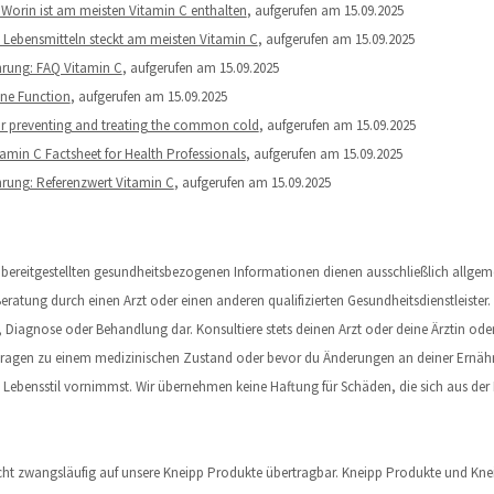
Worin ist am meisten Vitamin C enthalten
, aufgerufen am 15.09.2025
Lebensmitteln steckt am meisten Vitamin C
, aufgerufen am 15.09.2025
hrung: FAQ Vitamin C
, aufgerufen am 15.09.2025
une Function
, aufgerufen am 15.09.2025
r preventing and treating the common cold
, aufgerufen am 15.09.2025
itamin C Factsheet for Health Professionals
, aufgerufen am 15.09.2025
hrung: Referenzwert Vitamin C
, aufgerufen am 15.09.2025
te bereitgestellten gesundheitsbezogenen Informationen dienen ausschließlich allg
Beratung durch einen Arzt oder einen anderen qualifizierten Gesundheitsdienstleister. 
Diagnose oder Behandlung dar. Konsultiere stets deinen Arzt oder deine Ärztin oder 
 Fragen zu einem medizinischen Zustand oder bevor du Änderungen an deiner Ernäh
bensstil vornimmst. Wir übernehmen keine Haftung für Schäden, die sich aus der N
icht zwangsläufig auf unsere Kneipp Produkte übertragbar. Kneipp Produkte und Knei