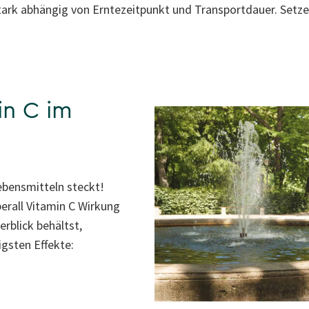
stark abhängig von Erntezeitpunkt und Transportdauer. Setze
n C im
Lebensmitteln steckt!
berall Vitamin C Wirkung
rblick behältst,
igsten Effekte: