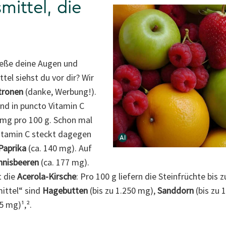
mittel, die
ließe deine Augen und
el siehst du vor dir? Wir
tronen
(danke, Werbung!).
ind in puncto Vitamin C
0 mg pro 100 g. Schon mal
Vitamin C steckt dagegen
Paprika
(ca. 140 mg). Auf
nnisbeeren
(ca. 177 mg).
t die
Acerola-Kirsche
: Pro 100 g liefern die Steinfrüchte bis
ittel“ sind
Hagebutten
(bis zu 1.250 mg),
Sanddorn
(bis zu 
75 mg)¹,².