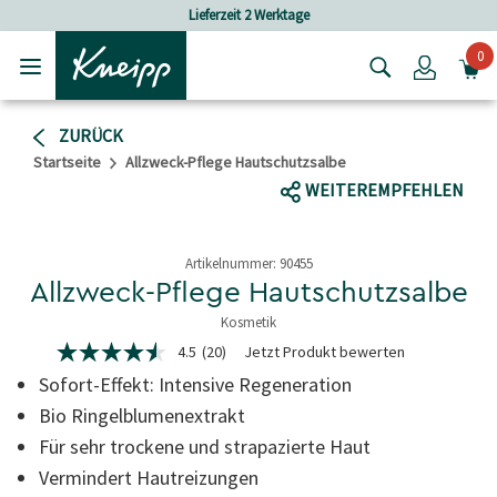
Skip to main content
Skip to footer content
Lieferzeit 2 Werktage
Versandkos
0
Login
ZURÜCK
Startseite
Allzweck-Pflege Hautschutzsalbe
WEITEREMPFEHLEN
Artikelnummer:
90455
Allzweck-Pflege Hautschutzsalbe
Kosmetik
5 von 5 Sternen
4.5
(20)
Jetzt Produkt bewerten
4.5
von
Sofort-Effekt: Intensive Regeneration
5
Sternen,
Bio Ringelblumenextrakt
Durchschnittswert
Für sehr trockene und strapazierte Haut
der
Bewertung.
Vermindert Hautreizungen
Read