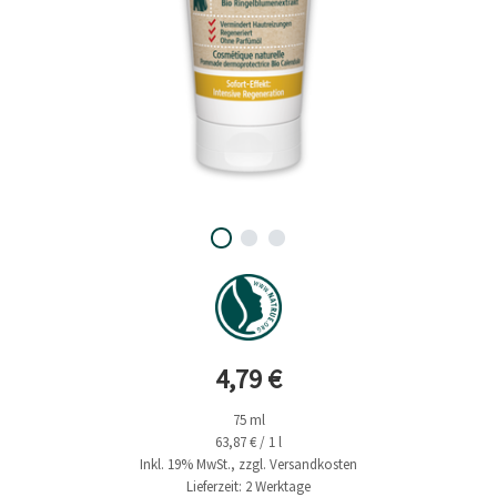
Aktueller Preis
4,79 €
75 ml
63,87 € / 1 l
Inkl. 19% MwSt., zzgl. Versandkosten
Lieferzeit: 2 Werktage