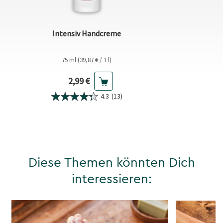
Intensiv Handcreme
75 ml (39,87 € / 1 l)
Aktueller Preis
2,99 €
4.3
(13)
Diese Themen könnten Dich
interessieren: