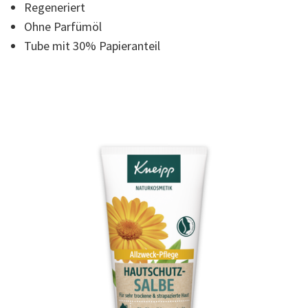
20
Regeneriert
Reviews.
Link
Ohne Parfümöl
auf
Tube mit 30% Papieranteil
derselben
Seite.