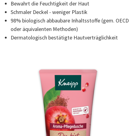
Bewahrt die Feuchtigkeit der Haut
der
Bewertung.
Schmaler Deckel - weniger Plastik
Read
5
98% biologisch abbaubare Inhaltsstoffe (gem. OECD
Reviews.
Link
oder äquivalenten Methoden)
auf
Dermatologisch bestätigte Hautverträglichkeit
derselben
Seite.