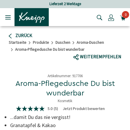
Skip to main content
Skip to footer content
Lieferzeit 2 Werktage
0
Login
ZURÜCK
Startseite
Produkte
Duschen
Aroma-Duschen
Aroma-Pflegedusche Du bist wunderbar
WEITEREMPFEHLEN
Artikelnummer:
917706
Aroma-Pflegedusche Du bist
wunderbar
Kosmetik
3,9 von 5 Sternen
5.0
(5)
Jetzt Produkt bewerten
5.0
von
...damit Du das nie vergisst!
5
Sternen,
Granatapfel & Kakao
Durchschnittswert