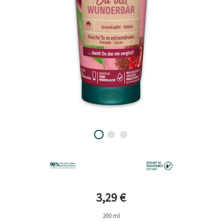
Aktueller Preis
3,29 €
200 ml