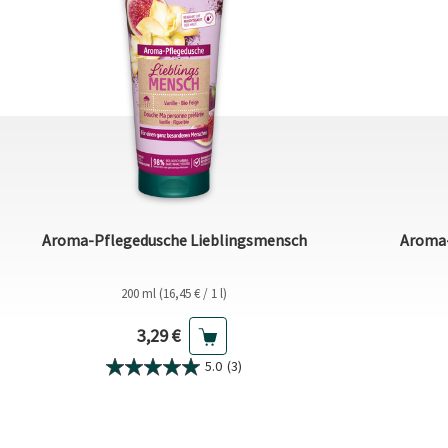
Aroma-Pflegedusche Lieblingsmensch
Aroma-
200 ml (16,45 € / 1 l)
Aktueller Preis
3,29 €
5.0
(3)