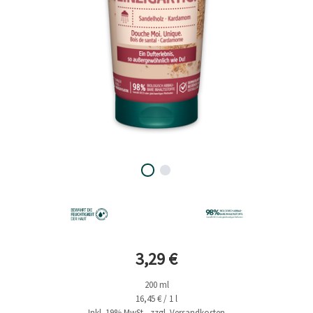
Aktueller Preis
3,29 €
200 ml
16,45 € / 1 l
Inkl. 19% MwSt., zzgl. Versandkosten