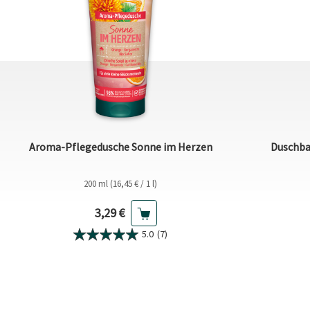
Aroma-Pflegedusche Sonne im Herzen
Duschba
200 ml (16,45 € / 1 l)
Aktueller Preis
3,29 €
5.0
(7)