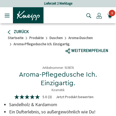
Skip to main content
Skip to footer content
Lieferzeit 2 Werktage
0
Login
ZURÜCK
Startseite
Produkte
Duschen
Aroma-Duschen
Aroma-Pflegedusche Ich. Einzigartig.
WEITEREMPFEHLEN
Artikelnummer:
919876
Aroma-Pflegedusche Ich.
Einzigartig.
Kosmetik
4,9 von 5 Sternen
5.0
(3)
Jetzt Produkt bewerten
5.0
von
Sandelholz & Kardamom
5
Sternen,
Ein Dufterlebnis, so außergewöhnlich wie Du!
Durchschnittswert