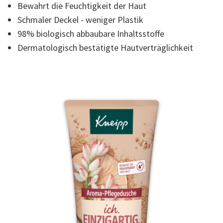
Bewahrt die Feuchtigkeit der Haut
der
Bewertung.
Schmaler Deckel - weniger Plastik
Read
3
98% biologisch abbaubare Inhaltsstoffe
Reviews.
Link
Dermatologisch bestätigte Hautverträglichkeit
auf
derselben
Seite.