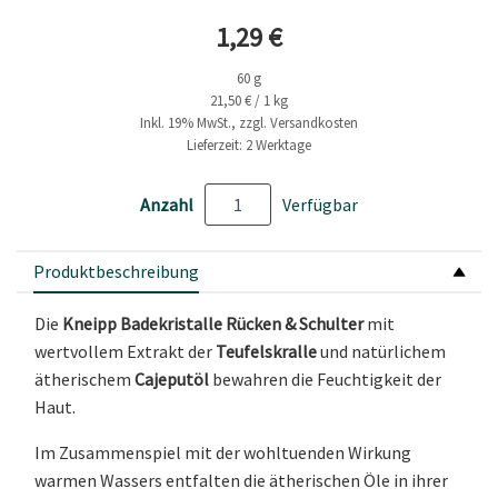
Aktueller Preis
1,29 €
60 g
21,50 € / 1 kg
Inkl. 19% MwSt., zzgl. Versandkosten
Lieferzeit: 2 Werktage
Anzahl
Verfügbar
Produktbeschreibung
Die
Kneipp Badekristalle Rücken & Schulter
mit
wertvollem Extrakt der
Teufelskralle
und natürlichem
ätherischem
Cajeputöl
bewahren die Feuchtigkeit der
Haut.
Im Zusammenspiel mit der wohltuenden Wirkung
warmen Wassers entfalten die ätherischen Öle in ihrer