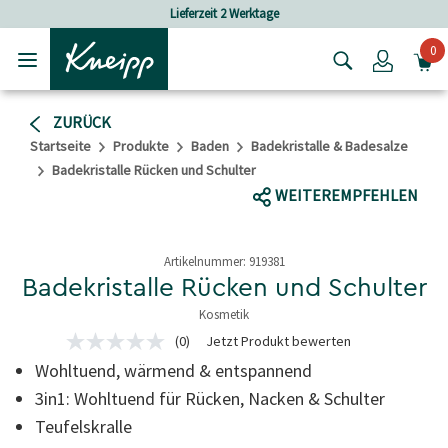
Skip to main content
Skip to footer content
Lieferzeit 2 Werktage
Versandkos
0
Login
ZURÜCK
Startseite
Produkte
Baden
Badekristalle & Badesalze
Badekristalle Rücken und Schulter
WEITEREMPFEHLEN
Artikelnummer:
919381
Badekristalle Rücken und Schulter
Kosmetik
5 von 5 Sternen
(0)
Jetzt Produkt bewerten
Kein
Beurteilungswert
Wohltuend, wärmend & entspannend
Link
auf
3in1: Wohltuend für Rücken, Nacken & Schulter
derselben
Teufelskralle
Seite.