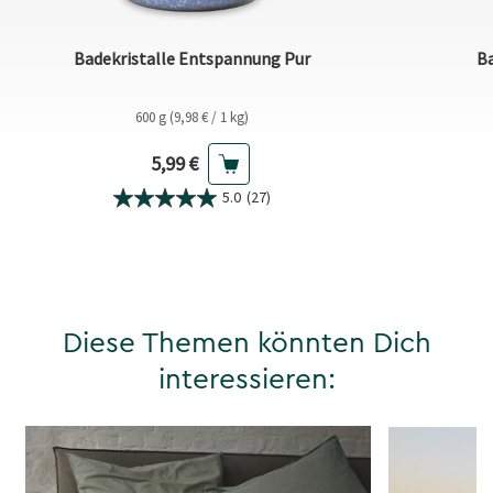
Badekristalle Entspannung Pur
Ba
600 g (9,98 € / 1 kg)
Aktueller Preis
5,99 €
5.0
(27)
Diese Themen könnten Dich
interessieren: