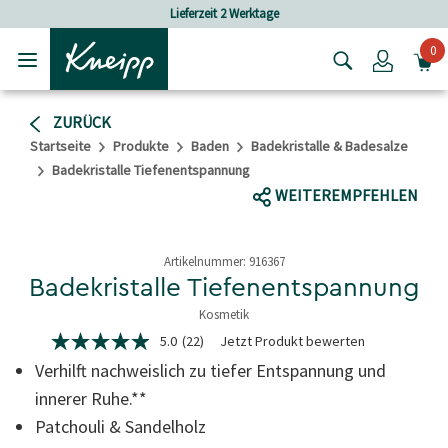
Skip to main content
Skip to footer content
Versandkostenfrei ab 25 € Bestellwert
0
Login
ZURÜCK
Startseite
Produkte
Baden
Badekristalle & Badesalze
Badekristalle Tiefenentspannung
WEITEREMPFEHLEN
Artikelnummer:
916367
Badekristalle Tiefenentspannung
Kosmetik
5 von 5 Sternen
5.0
(22)
Jetzt Produkt bewerten
5.0
von
Verhilft nachweislich zu tiefer Entspannung und
5
Sternen,
innerer Ruhe.**
Durchschnittswert
Patchouli & Sandelholz
der
Bewertung.