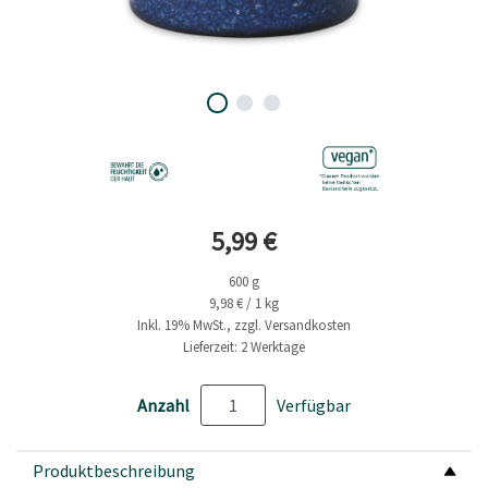
Aktueller Preis
5,99 €
600 g
9,98 € / 1 kg
Inkl. 19% MwSt., zzgl. Versandkosten
Lieferzeit: 2 Werktage
Anzahl
Verfügbar
Produktbeschreibung