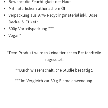
Bewahrt die Feuchtigkeit der Haut
Read
22
Mit natürlichem ätherischem Öl
Reviews.
Link
Verpackung aus 97% Recyclingmaterial inkl. Dose,
auf
Deckel & Etikett
derselben
Seite.
600g Vorteilspackung ***
Vegan*
*Dem Produkt wurden keine tierischen Bestandteile
zugesetzt.
**Durch wissenschaftliche Studie bestätigt.
***Im Vergleich zur 60 g Einmalanwendung.