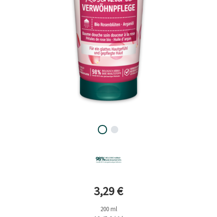
Aktueller Preis
3,29 €
200 ml