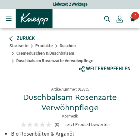
Skip to main content
Skip to footer content
Lieferzeit 2 Werktage
Ver
0
Login
ZURÜCK
Startseite
Produkte
Duschen
Cremeduschen & Duschbalsam
Duschbalsam Rosenzarte Verwöhnpflege
WEITEREMPFEHLEN
Artikelnummer:
918895
Duschbalsam Rosenzarte
Verwöhnpflege
Kosmetik
4,9 von 5 Sternen
(0)
Jetzt Produkt bewerten
Kein
Beurteilungswert
Bio Rosenblüten & Arganöl
Link