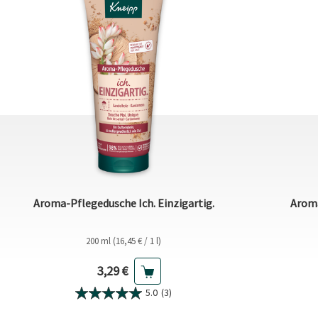
Aroma-Pflegedusche Ich. Einzigartig.
Aroma
200 ml (16,45 € / 1 l)
Aktueller Preis
3,29 €
5.0
(3)