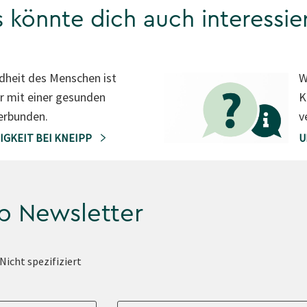
 könnte dich auch interessie
dheit des Menschen ist
W
r mit einer gesunden
K
erbunden.
v
IGKEIT BEI KNEIPP
U
p Newsletter
Nicht spezifiziert