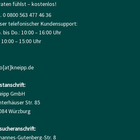
raten fühlst – kostenlos!
. 0 0800 563 477 46 36
ser telefonischer Kundensupport:
 bis Do.: 10:00 – 16:00 Uhr
: 10:00 – 15:00 Uhr
fo[at]kneipp.de
tanschrift:
eipp GmbH
nterhäuser Str. 85
084 Würzburg
sucheranschrift:
hannes-Gutenberg-Str. 8