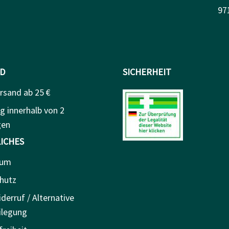
97
D
SICHERHEIT
rsand ab 25 €
g innerhalb von 2
gen
ICHES
sum
hutz
derruf / Alternative
ilegung