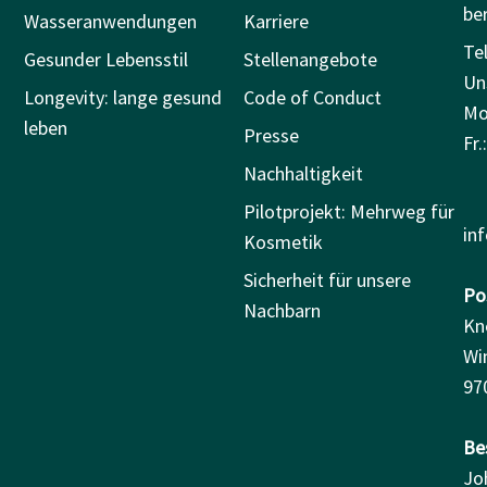
be
Wasseranwendungen
Karriere
Tel
Gesunder Lebensstil
Stellenangebote
Un
Longevity: lange gesund
Code of Conduct
Mo.
leben
Presse
Fr.
Nachhaltigkeit
Pilotprojekt: Mehrweg für
in
Kosmetik
Sicherheit für unsere
Pos
Nachbarn
Kn
Wi
97
Be
Jo