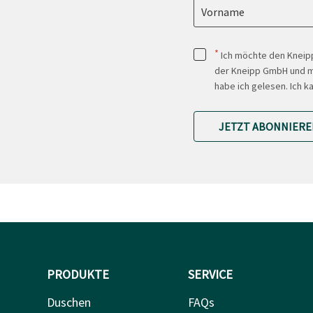
Vorname
*
Ich möchte den Kneipp
der Kneipp GmbH und mi
habe ich gelesen. Ich k
JETZT ABONNIERE
PRODUKTE
SERVICE
Duschen
FAQs