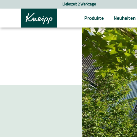
Skip to main content
Skip to footer content
Lieferzeit 2 Werktage
Produkte
Neuheiten