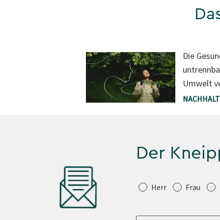
Das
Die Gesun
untrennba
Umwelt v
NACHHALT
Der Kneip
Anrede
Herr
Frau