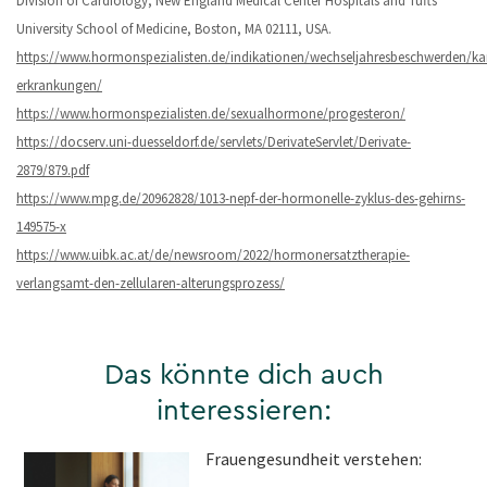
Division of Cardiology, New England Medical Center Hospitals and Tufts
University School of Medicine, Boston, MA 02111, USA.
https://www.hormonspezialisten.de/indikationen/wechseljahresbeschwerden/ka
erkrankungen/
https://www.hormonspezialisten.de/sexualhormone/progesteron/
https://docserv.uni-duesseldorf.de/servlets/DerivateServlet/Derivate-
2879/879.pdf
https://www.mpg.de/20962828/1013-nepf-der-hormonelle-zyklus-des-gehirns-
149575-x
https://www.uibk.ac.at/de/newsroom/2022/hormonersatztherapie-
verlangsamt-den-zellularen-alterungsprozess/
Das könnte dich auch
interessieren:
Frauengesundheit verstehen: