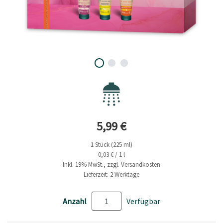
Aktueller Preis
5,99 €
1 Stück (225 ml)
0,03 € / 1 l
Inkl. 19% MwSt., zzgl. Versandkosten
Lieferzeit: 2 Werktage
Anzahl
Verfügbar