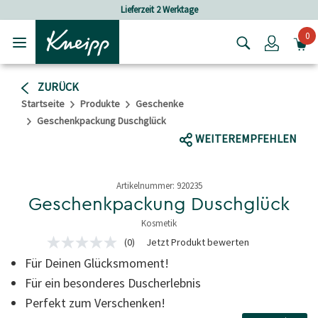
Skip to main content
Skip to footer content
eit 2 Werktage
Versandkostenfrei ab 
0
Login
ZURÜCK
Startseite
Produkte
Geschenke
Geschenkpackung Duschglück
WEITEREMPFEHLEN
Artikelnummer:
920235
Geschenkpackung Duschglück
Kosmetik
4 von 5 Sternen
(0)
Jetzt Produkt bewerten
Kein
Beurteilungswert
Für Deinen Glücksmoment!
Link
auf
Für ein besonderes Duscherlebnis
derselben
Perfekt zum Verschenken!
Seite.