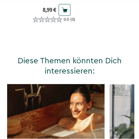
Aktueller Preis
8,99 €
0.0
(0)
Diese Themen könnten Dich
interessieren: