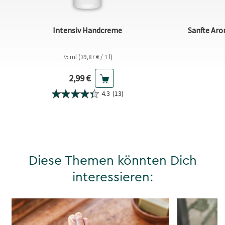
Intensiv Handcreme
Sanfte Aro
75 ml (39,87 € / 1 l)
Aktueller Preis
2,99 €
4.3
(13)
Diese Themen könnten Dich
interessieren: