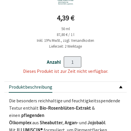
Aktueller Preis
4,39 €
50 ml
87,80 € / 1 l
Inkl. 19% MwSt., zzgl. Versandkosten
Lieferzeit: 2 Werktage
Anzahl
Dieses Produkt ist zur Zeit nicht verfügbar.
Produktbeschreibung
Die besonders reichhaltige und feuchtigkeitsspendende
Textur enthält
Bio-Rosenblüten-Extrakt
&
einen
pflegenden
Ölkomplex
aus
Sheabutter
,
Argan-
und
Jojobaöl
.
Mit
ILLUMISCIN®
formuliert, um Pigmentflecken