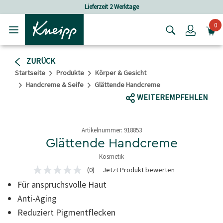
Skip to main content
Skip to footer content
Lieferzeit 2 Werktage
Versandkosten
0
Login
ZURÜCK
Startseite
Produkte
Körper & Gesicht
Handcreme & Seife
Glättende Handcreme
WEITEREMPFEHLEN
Artikelnummer:
918853
Glättende Handcreme
Kosmetik
4,3 von 5 Sternen
(0)
Jetzt Produkt bewerten
Kein
Beurteilungswert
Für anspruchsvolle Haut
Link
auf
Anti-Aging
derselben
Reduziert Pigmentflecken
Seite.