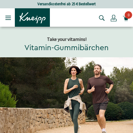
Skip to main content
Skip to footer content
Versandkostenfrei ab 25 € Bestellwert
0
Login
Take your vitamins!
Vitamin-Gummibärchen