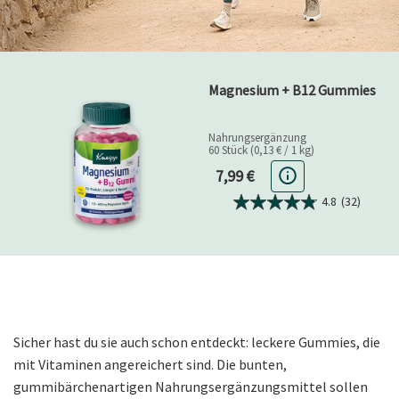
Magnesium + B12 Gummies
Nahrungsergänzung
60 Stück (0,13 € / 1 kg)
Aktueller Preis
7,99 €
4.8
(32)
Sicher hast du sie auch schon entdeckt: leckere Gummies, die
mit Vitaminen angereichert sind. Die bunten,
gummibärchenartigen Nahrungsergänzungsmittel sollen