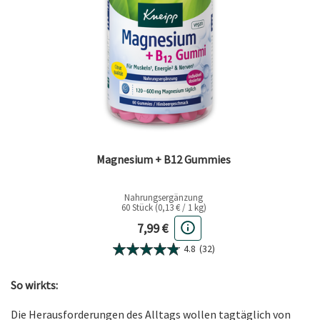
Magnesium + B12 Gummies
Nahrungsergänzung
60 Stück (0,13 € / 1 kg)
Aktueller Preis
7,99 €
4.8
(32)
So wirkts:
Die Herausforderungen des Alltags wollen tagtäglich von