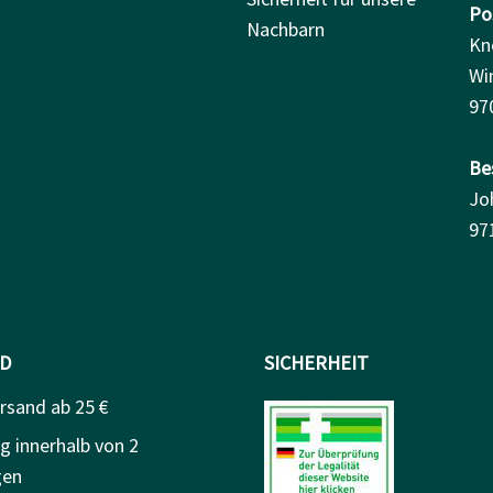
Pos
Nachbarn
Kn
Wi
97
Be
Jo
97
D
SICHERHEIT
rsand ab 25 €
g innerhalb von 2
gen