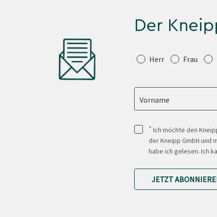
Der Kneip
Anrede
Herr
Frau
Vorname
*
Ich möchte den Kneipp
der Kneipp GmbH und mi
habe ich gelesen. Ich k
JETZT ABONNIERE