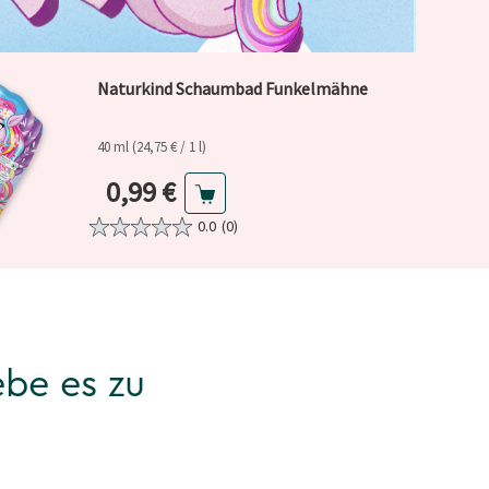
Naturkind Schaumbad Funkelmähne
40 ml (24,75 € / 1 l)
Aktueller Preis
0,99 €
0.0
(0)
ebe es zu