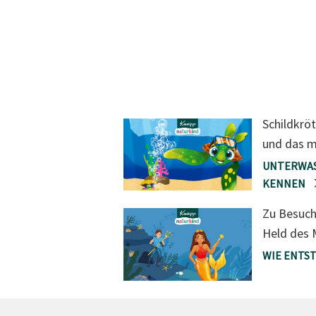
Schildkrö
und das m
UNTERWAS
KENNEN
Zu Besuch
Held des 
WIE ENTS