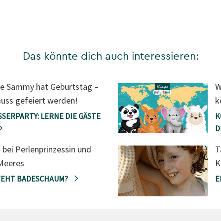
Das könnte dich auch interessieren:
te Sammy hat Geburtstag –
W
uss gefeiert werden!
k
SERPARTY: LERNE DIE GÄSTE
K
D
 bei Perlenprinzessin und
T
Meeres
K
TEHT BADESCHAUM?
E