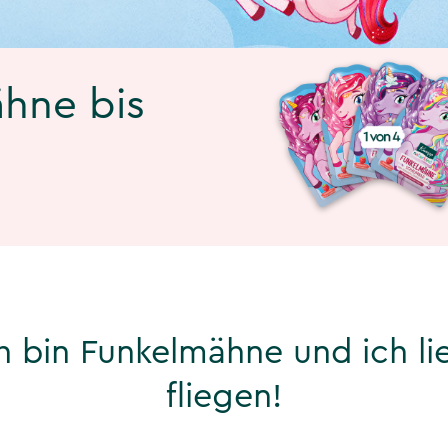
ähne bis
ch bin Funkelmähne und ich li
fliegen!