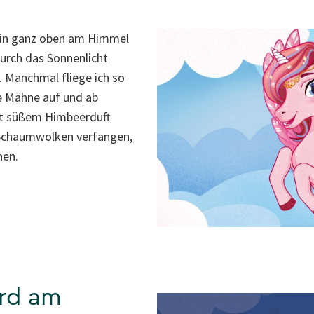
hein ganz oben am Himmel
urch das Sonnenlicht
 Manchmal fliege ich so
e Mähne auf und ab
t süßem Himbeerduft
n Schaumwolken verfangen,
hen.
erd am