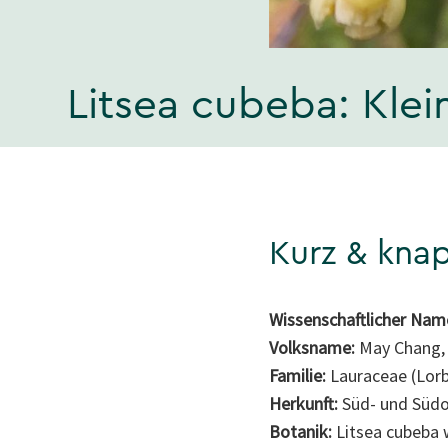
Litsea cubeba: Kle
Kurz & kna
Wissenschaftlicher Nam
Volksname:
May Chang, L
Familie:
Lauraceae (Lor
Herkunft:
Süd- und Südo
Botanik:
Litsea cubeba 