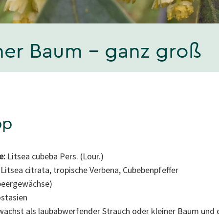
iner Baum – ganz groß
pp
e:
Litsea cubeba Pers. (Lour.)
itsea citrata, tropische Verbena, Cubebenpfeffer
beergewächse)
stasien
wächst als laubabwerfender Strauch oder kleiner Baum und 