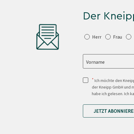
Der Kneip
Anrede
Herr
Frau
Vorname
*
Ich möchte den Kneipp
der Kneipp GmbH und mi
habe ich gelesen. Ich k
JETZT ABONNIERE