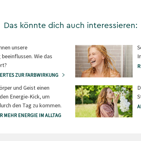
Das könnte dich auch interessieren:
nnen unsere
S
beeinflussen. Wie das
I
rt?
R
ERTES ZUR FARBWIRKUNG
D
örper und Geist einen
S
nden Energie-Kick, um
durch den Tag zu kommen.
A
ÜR MEHR ENERGIE IM ALLTAG