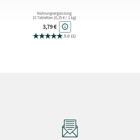
Nahrungsergänzung
15 Tabletten (0,25 € / 1 kg)
Aktueller Preis
3,79 €
5.0
(1)