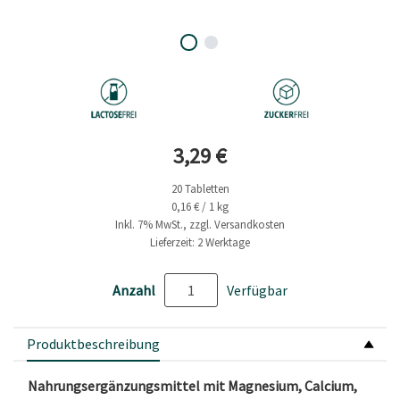
Aktueller Preis
3,29 €
20 Tabletten
0,16 € / 1 kg
Inkl. 7% MwSt., zzgl. Versandkosten
Lieferzeit: 2 Werktage
Anzahl
Verfügbar
Produktbeschreibung
Nahrungsergänzungsmittel mit Magnesium, Calcium,