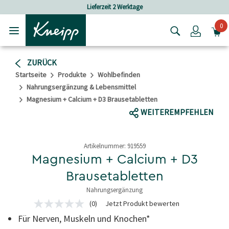
Skip to main content
Skip to footer content
Lieferzeit 2 Werktage
Ver
0
Login
ZURÜCK
Startseite
Produkte
Wohlbefinden
Nahrungsergänzung & Lebensmittel
Magnesium + Calcium + D3 Brausetabletten
WEITEREMPFEHLEN
Artikelnummer:
919559
Magnesium + Calcium + D3
Brausetabletten
Nahrungsergänzung
5 von 5 Sternen
(0)
Jetzt Produkt bewerten
Kein
Beurteilungswert
Für Nerven, Muskeln und Knochen*
Link