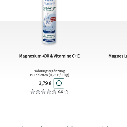
Magnesium 400 & Vitamine C+E
Magnesiu
Nahrungsergänzung
15 Tabletten (0,25 € / 1 kg)
Aktueller Preis
3,79 €
0.0
(0)