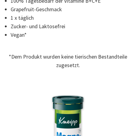
100% Tagesbedarf der Vitamine B+C+E
der
Bewertung.
Grapefruit-Geschmack
Read
2
1 x täglich
Reviews.
Link
Zucker- und Laktosefrei
auf
Vegan*
derselben
Seite.
*Dem Produkt wurden keine tierischen Bestandteile
zugesetzt.