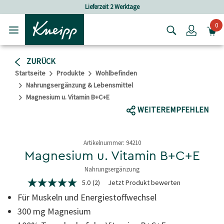
Skip to main content
Skip to footer content
Lieferzeit 2 Werktage
0
Login
ZURÜCK
Startseite
Produkte
Wohlbefinden
Nahrungsergänzung & Lebensmittel
Magnesium u. Vitamin B+C+E
WEITEREMPFEHLEN
Artikelnummer:
94210
Magnesium u. Vitamin B+C+E
Nahrungsergänzung
4,7 von 5 Sternen
5.0
(2)
Jetzt Produkt bewerten
5.0
von
Für Muskeln und Energiestoffwechsel
5
Sternen,
300 mg Magnesium
Durchschnittswert