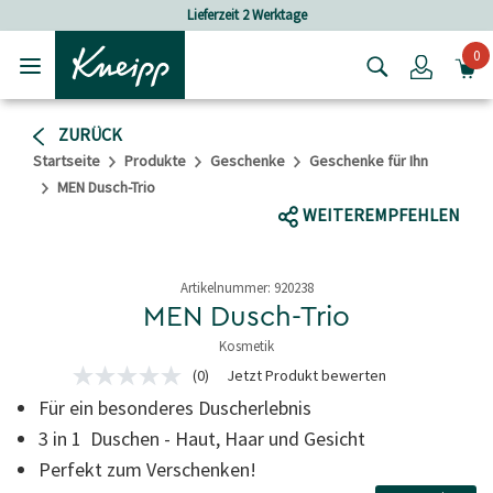
Skip to main content
Skip to footer content
2 Werktage
Versandkostenfrei ab 25 €
0
Login
ZURÜCK
Startseite
Produkte
Geschenke
Geschenke für Ihn
MEN Dusch-Trio
WEITEREMPFEHLEN
Artikelnummer:
920238
MEN Dusch-Trio
Kosmetik
3,3 von 5 Sternen
(0)
Jetzt Produkt bewerten
Kein
Beurteilungswert
Für ein besonderes Duscherlebnis
Link
auf
3 in 1 Duschen - Haut, Haar und Gesicht
derselben
Perfekt zum Verschenken!
Seite.