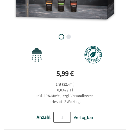
Aktueller Preis
5,99 €
1 St (225 ml)
0,03 € / 1 l
Inkl. 19% MwSt., zzgl. Versandkosten
Lieferzeit: 2 Werktage
Anzahl
Verfügbar