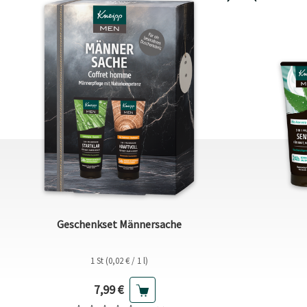
Geschenkset Männersache
1 St (0,02 € / 1 l)
Aktueller Preis
7,99 €