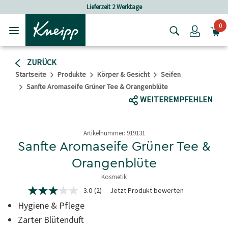
Skip to main content
Skip to footer content
Lieferzeit 2 Werktage
Versandkosten
0
Login
ZURÜCK
Startseite
Produkte
Körper & Gesicht
Seifen
Sanfte Aromaseife Grüner Tee & Orangenblüte
WEITEREMPFEHLEN
Artikelnummer:
919131
Sanfte Aromaseife Grüner Tee &
Orangenblüte
Kosmetik
3,3 von 5 Sternen
3.0
(2)
Jetzt Produkt bewerten
3.0
von
Hygiene & Pflege
5
Sternen,
Zarter Blütenduft
Durchschnittswert