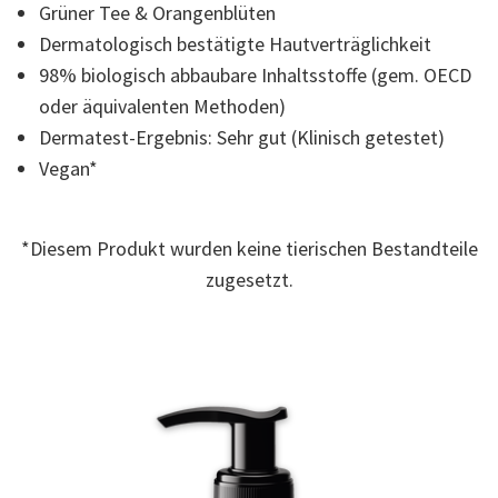
Grüner Tee & Orangenblüten
der
Bewertung.
Dermatologisch bestätigte Hautverträglichkeit
Read
2
98% biologisch abbaubare Inhaltsstoffe (gem. OECD
Reviews.
Link
oder äquivalenten Methoden)
auf
Dermatest-Ergebnis: Sehr gut (Klinisch getestet)
derselben
Seite.
Vegan*
*Diesem Produkt wurden keine tierischen Bestandteile
zugesetzt.