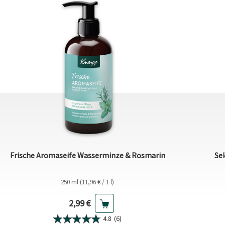
Frische Aromaseife Wasserminze & Rosmarin
Se
250 ml (11,96 € / 1 l)
Aktueller Preis
2,99 €
4.8
(6)