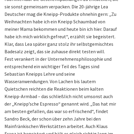
sie sonst gemeinsam verpacken. Die 20-jährige Lea
Deutscher mag die Kneipp-Produkte ohnehin gern: „Zu
Weihnachten habe ich ein Kneipp Schaumbad von
meiner Mama bekommen und heute bin ich hier. Darauf
habe ich mich wirklich gefreut“, erzählt sie begeistert.
Klar, dass Lea später ganz stolz ihr selbstgemischtes
Badesalz zeigt, das sie zuhause direkt testen will.
Fest verankert in der Unternehmensphilosophie und
entsprechend ein wichtiger Teil des Tages sind
Sebastian Kneipps Lehre und seine
Wasseranwendungen. Von Lachen bis lautem
Quietschen reichten die Reaktionen beim kalten
Kneipp-Armbad – das schließlich nicht umsonst auch
der „Kneipp’sche Espresso“ genannt wird. „Das hat mir
am besten gefallen, das war so erfrischend“, findet
Sandro Beck, der schon über zehn Jahre bei den
Mainfränkischen Werkstätten arbeitet. Auch Klaus
Franz ist begeistert und hält es gleich richtig lang im