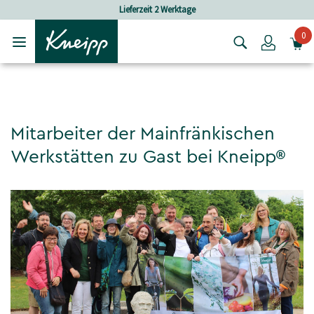
Skip to main content
Skip to footer content
Lieferzeit 2 Werktage
0
Login
Mitarbeiter der Mainfränkischen
Werkstätten zu Gast bei Kneipp®